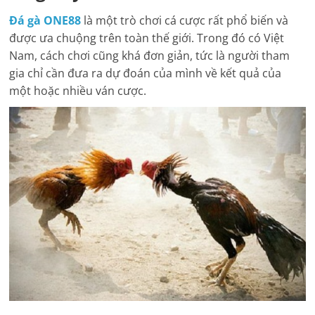
Đá gà ONE88
là một trò chơi cá cược rất phổ biến và
được ưa chuộng trên toàn thế giới. Trong đó có Việt
Nam, cách chơi cũng khá đơn giản, tức là người tham
gia chỉ cần đưa ra dự đoán của mình về kết quả của
một hoặc nhiều ván cược.