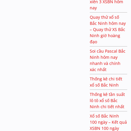
xiên 3 XSBN hôm
nay
Quay thử xổ số
Bắc Ninh hôm nay
– Quay thử XS Bắc
Ninh giờ hoàng
đạo
Soi cầu Pascal Bắc
Ninh hôm nay
nhanh và chính
xác nhất
Thống kê chi tiết
xổ số Bắc Ninh
Thống kê tần suất
lô tô xổ số Bắc
Ninh chi tiết nhất
Xổ số Bắc Ninh
100 ngày – Kết quả
XSBN 100 ngày