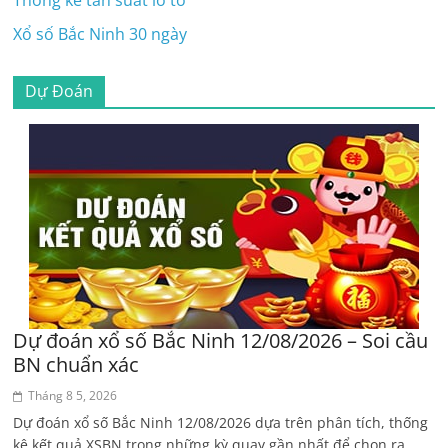
Thống kê tần suất lô tô
Xổ số Bắc Ninh 30 ngày
Dự Đoán
Dự đoán xổ số Bắc Ninh 12/08/2026 – Soi cầu
BN chuẩn xác
Tháng 8 5, 2026
Dự đoán xổ số Bắc Ninh 12/08/2026 dựa trên phân tích, thống
kê kết quả XSBN trong những kỳ quay gần nhất để chọn ra