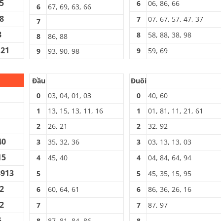
5
6
06, 86, 66
6
67, 69, 63, 66
8
7
07, 67, 57, 47, 37
7
3
8
58, 88, 38, 98
8
86, 88
21
9
59, 69
9
93, 90, 98
Đầu
Đuôi
0
03, 04, 01, 03
0
40, 60
1
13, 15, 13, 11, 16
1
01, 81, 11, 21, 61
2
26, 21
2
32, 92
40
3
35, 32, 36
3
03, 13, 13, 03
15
4
45, 40
4
04, 84, 64, 94
8913
5
5
45, 35, 15, 95
2
6
60, 64, 61
6
86, 36, 26, 16
2
7
7
87, 97
5
8
87, 81, 84, 86
8