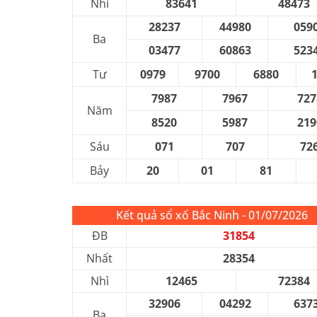
Nhì
83641
48473
28237
44980
059
Ba
03477
60863
523
Tư
0979
9700
6880
7987
7967
727
Năm
8520
5987
219
Sáu
071
707
72
Bảy
20
01
81
Kết quả sổ xố Bắc Ninh - 01/07/2026
ĐB
31854
Nhất
28354
Nhì
12465
72384
32906
04292
637
Ba