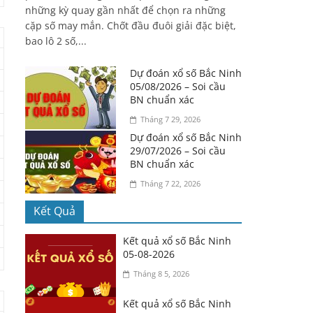
những kỳ quay gần nhất để chọn ra những
cặp số may mắn. Chốt đầu đuôi giải đặc biệt,
bao lô 2 số,...
Dự đoán xổ số Bắc Ninh
05/08/2026 – Soi cầu
BN chuẩn xác
Tháng 7 29, 2026
Dự đoán xổ số Bắc Ninh
29/07/2026 – Soi cầu
BN chuẩn xác
Tháng 7 22, 2026
Kết Quả
Kết quả xổ số Bắc Ninh
05-08-2026
Tháng 8 5, 2026
Kết quả xổ số Bắc Ninh