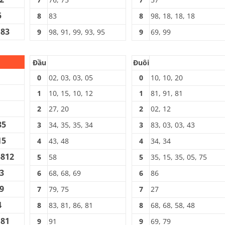
5
8
83
8
98, 18, 18, 18
83
9
98, 91, 99, 93, 95
9
69, 99
Đầu
Đuôi
0
02, 03, 03, 05
0
10, 10, 20
1
10, 15, 10, 12
1
81, 91, 81
2
27, 20
2
02, 12
35
3
34, 35, 35, 34
3
83, 03, 03, 43
15
4
43, 48
4
34, 34
5812
5
58
5
35, 15, 35, 05, 75
3
6
68, 68, 69
6
86
9
7
79, 75
7
27
4
8
83, 81, 86, 81
8
68, 68, 58, 48
81
9
91
9
69, 79