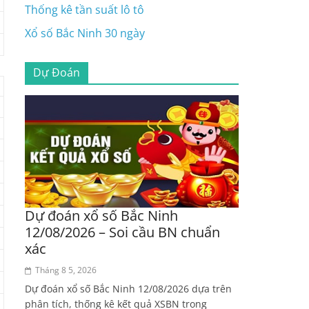
Thống kê tần suất lô tô
Xổ số Bắc Ninh 30 ngày
Dự Đoán
Dự đoán xổ số Bắc Ninh
12/08/2026 – Soi cầu BN chuẩn
xác
Tháng 8 5, 2026
Dự đoán xổ số Bắc Ninh 12/08/2026 dựa trên
phân tích, thống kê kết quả XSBN trong