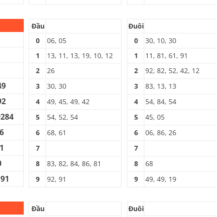
Đầu
Đuôi
0
06, 05
0
30, 10, 30
1
13, 11, 13, 19, 10, 12
1
11, 81, 61, 91
2
26
2
92, 82, 52, 42, 12
49
3
30, 30
3
83, 13, 13
92
4
49, 45, 49, 42
4
54, 84, 54
9284
5
54, 52, 54
5
45, 05
6
6
68, 61
6
06, 86, 26
1
7
7
0
8
83, 82, 84, 86, 81
8
68
91
9
92, 91
9
49, 49, 19
Đầu
Đuôi