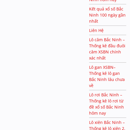
Kết quả xổ số Bắc
Ninh 100 ngày gần
nhất
Liên Hệ
Lô câm Bắc Ninh –
Thống kê đầu đuôi
câm XSBN chính
xác nhất
Lô gan XSBN–
Thống kê lô gan
Bắc Ninh lâu chưa
về
Lô rơi Bắc Ninh –
Thống kê lô rơi từ
đề xổ số Bắc Ninh
hôm nay
Lô xiên Bắc Ninh –
Thống kê lô xiên 2,