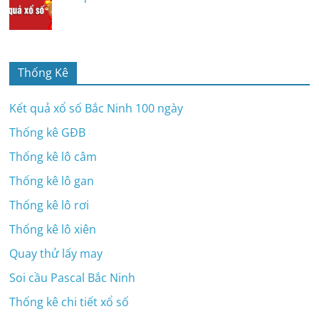
Thống Kê
Kết quả xổ số Bắc Ninh 100 ngày
Thống kê GĐB
Thống kê lô câm
Thống kê lô gan
Thống kê lô rơi
Thống kê lô xiên
Quay thử lấy may
Soi cầu Pascal Bắc Ninh
Thống kê chi tiết xổ số