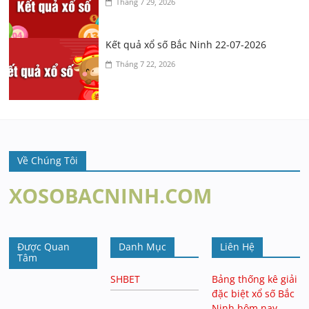
Tháng 7 29, 2026
Kết quả xổ số Bắc Ninh 22-07-2026
Tháng 7 22, 2026
Về Chúng Tôi
XOSOBACNINH.COM
Được Quan
Danh Mục
Liên Hệ
Tâm
SHBET
Bảng thống kê giải
đặc biệt xổ số Bắc
Ninh hôm nay