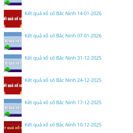
Kết quả xổ số Bắc Ninh 14-01-2026
Kết quả xổ số Bắc Ninh 07-01-2026
Kết quả xổ số Bắc Ninh 31-12-2025
Kết quả xổ số Bắc Ninh 24-12-2025
Kết quả xổ số Bắc Ninh 17-12-2025
Kết quả xổ số Bắc Ninh 10-12-2025