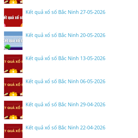
Kết quả xổ số Bắc Ninh 27-05-2026
Kết quả xổ số Bắc Ninh 20-05-2026
Kết quả xổ số Bắc Ninh 13-05-2026
Kết quả xổ số Bắc Ninh 06-05-2026
Kết quả xổ số Bắc Ninh 29-04-2026
Kết quả xổ số Bắc Ninh 22-04-2026