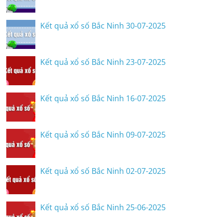
Kết quả xổ số Bắc Ninh 30-07-2025
Kết quả xổ số Bắc Ninh 23-07-2025
Kết quả xổ số Bắc Ninh 16-07-2025
Kết quả xổ số Bắc Ninh 09-07-2025
Kết quả xổ số Bắc Ninh 02-07-2025
Kết quả xổ số Bắc Ninh 25-06-2025