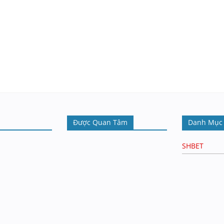
Được Quan Tâm
Danh Mục
SHBET