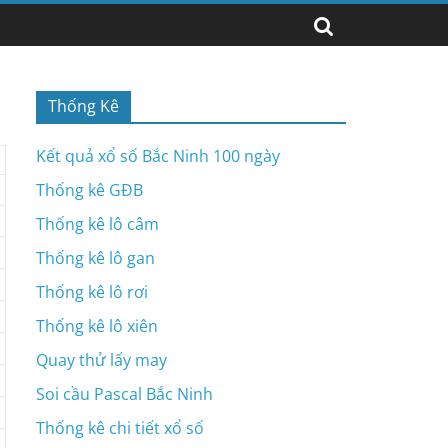
Thống Kê
Kết quả xổ số Bắc Ninh 100 ngày
Thống kê GĐB
Thống kê lô câm
Thống kê lô gan
Thống kê lô rơi
Thống kê lô xiên
Quay thử lấy may
Soi cầu Pascal Bắc Ninh
Thống kê chi tiết xổ số