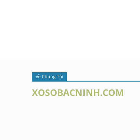
Về Chúng Tôi
XOSOBACNINH.COM