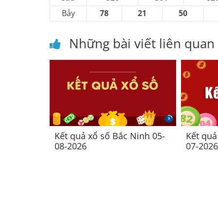
Bảy
78
21
50
Những bài viết liên quan
Kết quả xổ số Bắc Ninh 05-
Kết quả
08-2026
07-2026