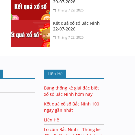
29-07-2026
Tháng 7 29, 2026
Kết quả xổ số Bắc Ninh
22-07-2026
Tháng 7 22, 2026
Liên Hệ
Bảng thống kê giải đặc biệt
xổ số Bắc Ninh hôm nay
Kết quả xổ số Bắc Ninh 100
ngày gần nhất
Liên Hệ
Lô câm Bắc Ninh – Thống kê