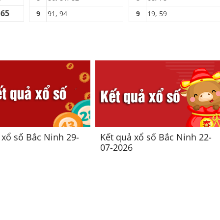
65
9
91, 94
9
19, 59
 xổ số Bắc Ninh 29-
Kết quả xổ số Bắc Ninh 22-
07-2026