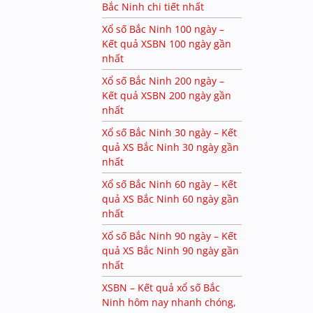
Bắc Ninh chi tiết nhất
Xổ số Bắc Ninh 100 ngày –
Kết quả XSBN 100 ngày gần
nhất
Xổ số Bắc Ninh 200 ngày –
Kết quả XSBN 200 ngày gần
nhất
Xổ số Bắc Ninh 30 ngày – Kết
quả XS Bắc Ninh 30 ngày gần
nhất
Xổ số Bắc Ninh 60 ngày – Kết
quả XS Bắc Ninh 60 ngày gần
nhất
Xổ số Bắc Ninh 90 ngày – Kết
quả XS Bắc Ninh 90 ngày gần
nhất
XSBN – Kết quả xổ số Bắc
Ninh hôm nay nhanh chóng,