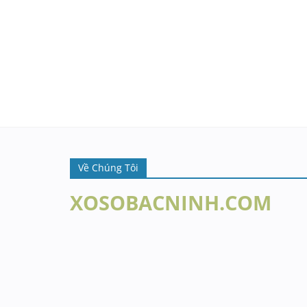
Về Chúng Tôi
XOSOBACNINH.COM