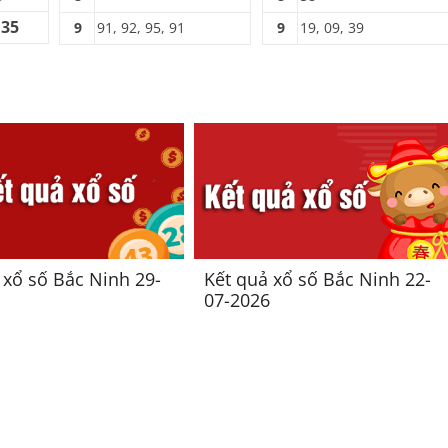
35
9
91, 92, 95, 91
9
19, 09, 39
 xổ số Bắc Ninh 29-
Kết quả xổ số Bắc Ninh 22-
07-2026