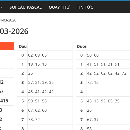
SOI CẦU PASCAL
QUAY THỬ
TIN TỨC
04-03-2026
-03-2026
Đầu
Đuôi
0
02, 09, 05
0
50, 60
1
19, 15, 13
1
41, 51, 91, 31, 91
2
26
2
42, 92, 02, 62, 42, 72
42
3
37, 31, 39, 35
3
73, 13
67
4
45, 41, 42, 42
4
5415
5
50, 51, 58
5
45, 15, 95, 05, 35
3
6
67, 62, 60
6
26
2
7
73, 72
7
67, 37
8
8
8
58