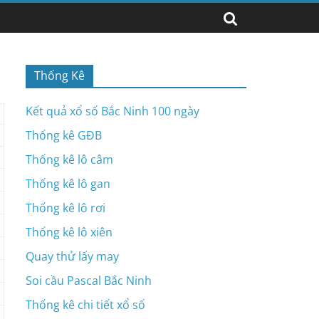
Thống Kê
Kết quả xổ số Bắc Ninh 100 ngày
Thống kê GĐB
Thống kê lô câm
Thống kê lô gan
Thống kê lô rơi
Thống kê lô xiên
Quay thử lấy may
Soi cầu Pascal Bắc Ninh
Thống kê chi tiết xổ số