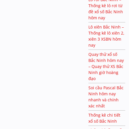
Thống kê lô rơi từ
đề xổ số Bắc Ninh
hôm nay
Lô xiên Bắc Ninh –
Thống kê lô xiên 2,
xiên 3 XSBN hôm
nay
Quay thử xổ số
Bắc Ninh hôm nay
– Quay thử XS Bắc
Ninh giờ hoàng
đạo
Soi cầu Pascal Bắc
Ninh hôm nay
nhanh và chính
xác nhất
Thống kê chi tiết
xổ số Bắc Ninh