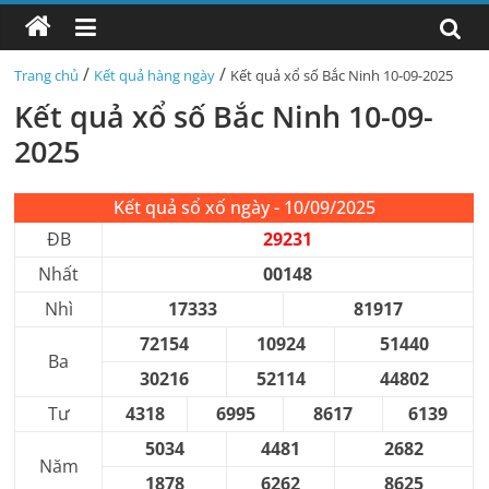
/
/
Trang chủ
Kết quả hàng ngày
Kết quả xổ số Bắc Ninh 10-09-2025
Kết quả xổ số Bắc Ninh 10-09-
2025
Kết quả sổ xố ngày - 10/09/2025
ĐB
29231
Nhất
00148
Nhì
17333
81917
72154
10924
51440
Ba
30216
52114
44802
Tư
4318
6995
8617
6139
5034
4481
2682
Năm
1878
6262
8625