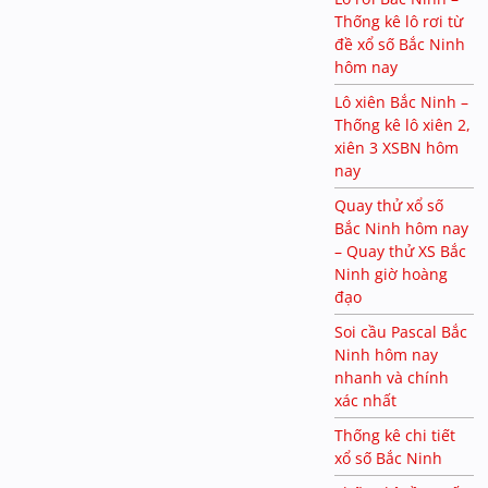
Thống kê lô rơi từ
đề xổ số Bắc Ninh
hôm nay
Lô xiên Bắc Ninh –
Thống kê lô xiên 2,
xiên 3 XSBN hôm
nay
Quay thử xổ số
Bắc Ninh hôm nay
– Quay thử XS Bắc
Ninh giờ hoàng
đạo
Soi cầu Pascal Bắc
Ninh hôm nay
nhanh và chính
xác nhất
Thống kê chi tiết
xổ số Bắc Ninh