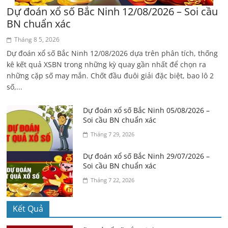
Dự đoán xổ số Bắc Ninh 12/08/2026 – Soi cầu
BN chuẩn xác
Tháng 8 5, 2026
Dự đoán xổ số Bắc Ninh 12/08/2026 dựa trên phân tích, thống
kê kết quả XSBN trong những kỳ quay gần nhất để chọn ra
những cặp số may mắn. Chốt đầu đuôi giải đặc biệt, bao lô 2
số,...
Dự đoán xổ số Bắc Ninh 05/08/2026 –
Soi cầu BN chuẩn xác
Tháng 7 29, 2026
Dự đoán xổ số Bắc Ninh 29/07/2026 –
Soi cầu BN chuẩn xác
Tháng 7 22, 2026
Kết Quả