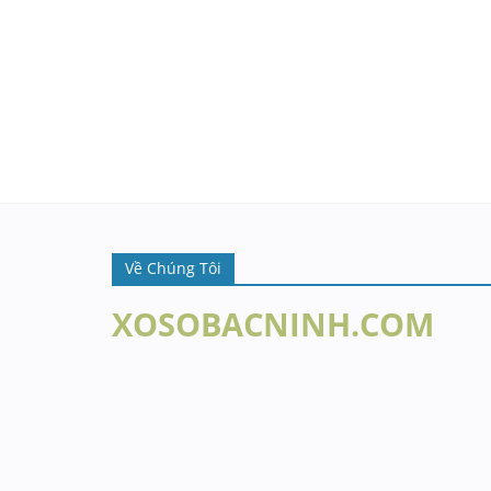
Về Chúng Tôi
XOSOBACNINH.COM