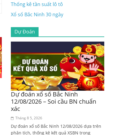
Thống kê tần suất lô tô
Xổ số Bắc Ninh 30 ngày
Dự Đoán
Dự đoán xổ số Bắc Ninh
12/08/2026 – Soi cầu BN chuẩn
xác
Tháng 8 5, 2026
Dự đoán xổ số Bắc Ninh 12/08/2026 dựa trên
phân tích, thống kê kết quả XSBN trong