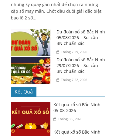
những kỳ quay gần nhất để chọn ra những
cặp số may mắn. Chốt đầu đuôi giải đặc biệt,
bao lô 2 số,...
Dự đoán xổ số Bắc Ninh
05/08/2026 – Soi cầu
BN chuẩn xác
Tháng 7 29, 2026
Dự đoán xổ số Bắc Ninh
29/07/2026 – Soi cầu
BN chuẩn xác
Tháng 7 22, 2026
Kết Quả
Kết quả xổ số Bắc Ninh
05-08-2026
Tháng 8 5, 2026
Kết quả xổ số Bắc Ninh