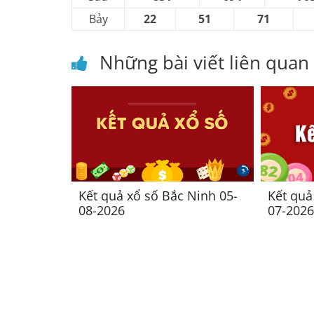
Bảy
22
51
71
Những bài viết liên quan
Kết quả xổ số Bắc Ninh 05-
Kết quả
08-2026
07-2026