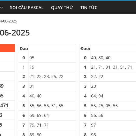
SOI CẦU PASCAL
QUAY THỬ
TIN TỨC
04-06-2025
-06-2025
Đầu
Đuôi
0
05
0
40, 80, 40
1
19
1
21, 71, 91, 31, 51, 71
2
21, 22, 23, 25, 22
2
22, 22
69
3
31
3
23
55
4
40, 40
4
64, 94
7471
5
55, 56, 56, 51, 55
5
55, 25, 05, 55
6
6
69, 69, 64
6
56, 56
5
7
79, 71, 71
7
97
5
8
89, 80
8
98