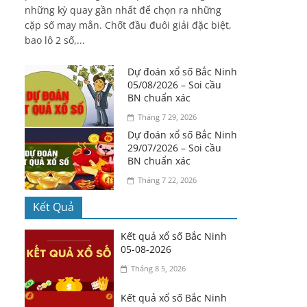
những kỳ quay gần nhất để chọn ra những
cặp số may mắn. Chốt đầu đuôi giải đặc biệt,
bao lô 2 số,...
Dự đoán xổ số Bắc Ninh
05/08/2026 – Soi cầu
BN chuẩn xác
Tháng 7 29, 2026
Dự đoán xổ số Bắc Ninh
29/07/2026 – Soi cầu
BN chuẩn xác
Tháng 7 22, 2026
Kết Quả
Kết quả xổ số Bắc Ninh
05-08-2026
Tháng 8 5, 2026
Kết quả xổ số Bắc Ninh