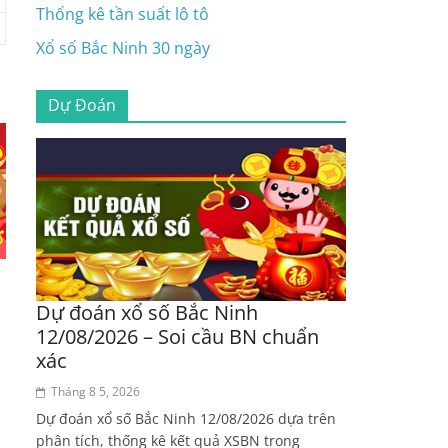
Thống kê tần suất lô tô
Xổ số Bắc Ninh 30 ngày
Dự Đoán
Dự đoán xổ số Bắc Ninh
12/08/2026 – Soi cầu BN chuẩn
xác
Tháng 8 5, 2026
Dự đoán xổ số Bắc Ninh 12/08/2026 dựa trên
phân tích, thống kê kết quả XSBN trong