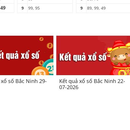
49
9
99, 95
9
89, 99, 49
 xổ số Bắc Ninh 29-
Kết quả xổ số Bắc Ninh 22-
07-2026