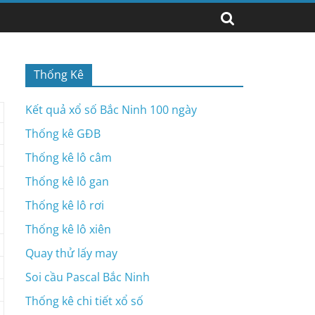
Thống Kê
Kết quả xổ số Bắc Ninh 100 ngày
Thống kê GĐB
Thống kê lô câm
Thống kê lô gan
Thống kê lô rơi
Thống kê lô xiên
Quay thử lấy may
Soi cầu Pascal Bắc Ninh
Thống kê chi tiết xổ số