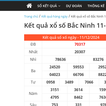
SỔ KẾT QUẢ
DỰ ĐOÁN
THỐNG KÊ
/
/
Trang chủ
Kết quả hàng ngày
Kết quả xổ số Bắc Ninh 
Kết quả xổ số Bắc Ninh 11
Kết quả sổ xố ngày - 11/12/2024
ĐB
70317
Nhất
20307
Nhì
78636
83276
24520
59553
295
Ba
04023
66706
882
Tư
0958
3489
7066
3151
3614
159
Năm
4795
8462
763
Sáu
753
331
97