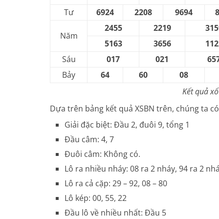
Tư
6924
2208
9694
2455
2219
315
Năm
5163
3656
112
Sáu
017
021
65
Bảy
64
60
08
Kết quả xổ
Dựa trên bảng kết quả
XSBN
trên, chúng ta có
Giải đặc biệt: Đầu 2, đuôi 9, tổng 1
Đầu câm: 4, 7
Đuôi câm: Không có.
Lô ra nhiều nháy: 08 ra 2 nháy, 94 ra 2 nh
Lô ra cả cặp: 29 – 92, 08 – 80
Lô kép: 00, 55, 22
Đầu lô về nhiều nhất: Đầu 5