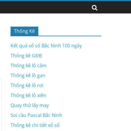
Thống Kê
Kết quả xổ số Bắc Ninh 100 ngày
Thống kê GĐB
Thống kê lô câm
Thống kê lô gan
Thống kê lô rơi
Thống kê lô xiên
Quay thử lấy may
Soi cầu Pascal Bắc Ninh
Thống kê chi tiết xổ số