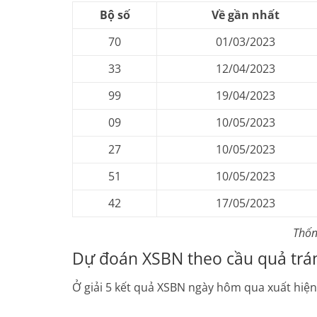
Bộ số
Về gần nhất
70
01/03/2023
33
12/04/2023
99
19/04/2023
09
10/05/2023
27
10/05/2023
51
10/05/2023
42
17/05/2023
Thốn
Dự đoán
XSBN
theo cầu quả tr
Ở giải 5 kết quả
XSBN
ngày hôm qua xuất hiện