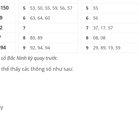
8150
5
53, 50, 55, 59, 56, 57
5
55
9
6
63, 64, 60
6
56
2
7
7
37, 17, 57
7
8
80, 89
8
08, 08
94
9
92, 94, 94
9
29, 89, 19, 59
 số
Bắc Ninh
kỳ quay trước
 thể thấy các thông số như sau:
áy