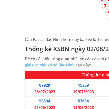
7
Cầu Pascal
Bắc Ninh
hôm nay báo về lô 15, an
Thống kê
XSBN
ngày
02/08/
Để có cái nhìn tổng quát nhất về các cặp số 
giải đặc biệt xổ số
Bắc Ninh
sau đây:
Thống kê giải
87929
15339
26/07/2023
19/07/2023
58534
57854
21/06/2023
14/06/2023