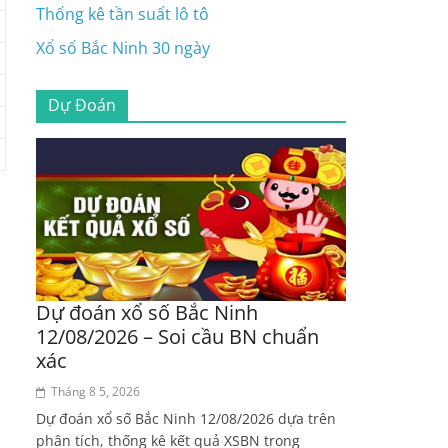
Thống kê tần suất lô tô
Xổ số Bắc Ninh 30 ngày
Dự Đoán
Dự đoán xổ số Bắc Ninh
12/08/2026 – Soi cầu BN chuẩn
xác
Tháng 8 5, 2026
Dự đoán xổ số Bắc Ninh 12/08/2026 dựa trên
phân tích, thống kê kết quả XSBN trong