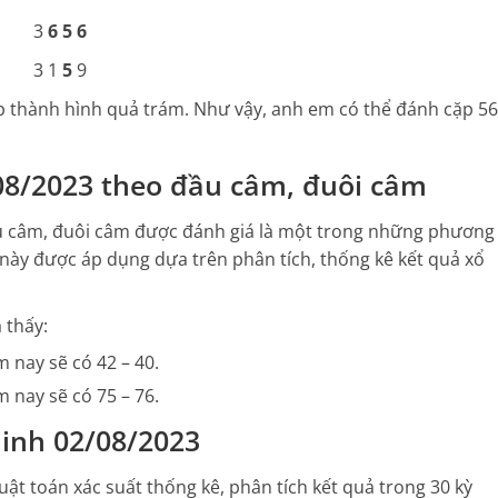
3
6
5
6
3
1
5
9
xếp thành hình quả trám. Như vậy, anh em có thể đánh cặp 56
08/2023
theo đầu câm, đuôi câm
u câm, đuôi câm được đánh giá là một trong những phương
này được áp dụng dựa trên phân tích, thống kê kết quả xổ
 thấy:
 nay sẽ có 42 – 40.
 nay sẽ có 75 – 76.
Ninh
02/08/2023
ật toán xác suất thống kê, phân tích kết quả trong 30 kỳ