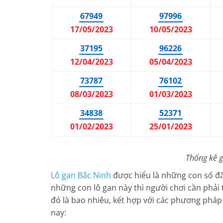
67949
97996
17/05/2023
10/05/2023
37195
96226
12/04/2023
05/04/2023
73787
76102
08/03/2023
01/03/2023
34838
52371
01/02/2023
25/01/2023
Thống kê g
Lô gan
Bắc Ninh
được hiểu là những con số đã
những con lô gan này thì người chơi cần phải 
đó là bao nhiêu, kết hợp với các phương pháp
nay: