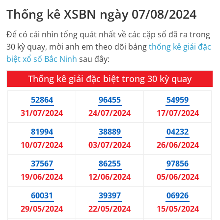
Thống kê
XSBN
ngày
07/08/2024
Để có cái nhìn tổng quát nhất về các cặp số đã ra trong
30 kỳ quay, mời anh em theo dõi bảng
thống kê giải đặc
biệt xổ số
Bắc Ninh
sau đây:
Thống kê giải đặc biệt trong 30 kỳ quay
52864
96455
54959
31/07/2024
24/07/2024
17/07/2024
81994
38889
04232
10/07/2024
03/07/2024
26/06/2024
37567
86255
97856
19/06/2024
12/06/2024
05/06/2024
60031
39397
06926
29/05/2024
22/05/2024
15/05/2024