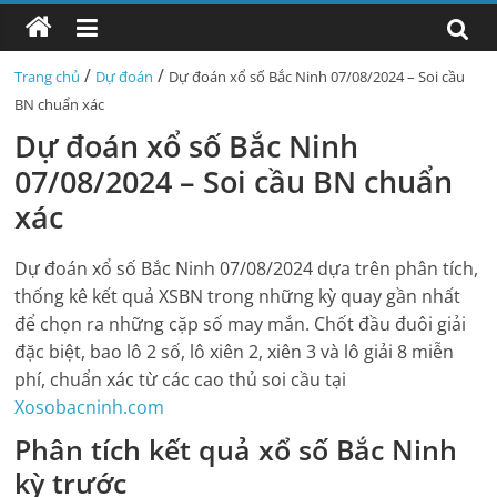
/
/
Trang chủ
Dự đoán
Dự đoán xổ số Bắc Ninh 07/08/2024 – Soi cầu
BN chuẩn xác
Dự đoán xổ số Bắc Ninh
07/08/2024 – Soi cầu BN chuẩn
xác
Dự đoán xổ số
Bắc Ninh
07/08/2024
dựa trên phân tích,
thống kê kết quả
XSBN
trong những kỳ quay gần nhất
để chọn ra những cặp số may mắn. Chốt đầu đuôi giải
đặc biệt, bao lô 2 số, lô xiên 2, xiên 3 và lô giải 8 miễn
phí, chuẩn xác từ các cao thủ soi cầu tại
Xosobacninh.com
Phân tích kết quả xổ số
Bắc Ninh
kỳ trước