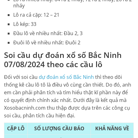
nháy
Lô ra cả cặp: 12 – 21
Lô kép: 33
Đầu lô về nhiều nhất: Đầu 2, 3
Đuôi lô về nhiều nhất: Đuôi 2
Soi cầu dự đoán xổ số
Bắc Ninh
07/08/2024
theo các cầu lô
Đối với soi cầu
dự đoán xổ số
Bắc Ninh
thì theo dõi
thống kê cầu lô tô là điều vô cùng cần thiết. Do đó, anh
em cần phải phân tích và tìm hiểu thật kĩ phần này để
có quyết định chính xác nhất. Dưới đây là kết quả mà
Xosobacninh.com
thu thập được dựa trên các công cụ
soi cầu, phân tích cầu hiện đại.
CẶP LÔ
SỐ LƯỢNG CẦU BÁO
KHẢ NĂNG VỀ