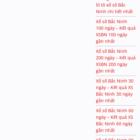
lô tô xổ số Bắc
Ninh chi tiết nhất
Xổ số Bắc Ninh
100 ngày – Kết quả
XSBN 100 ngày
gần nhất
Xổ số Bắc Ninh
200 ngày – Kết quả
XSBN 200 ngày
gần nhất
Xổ số Bắc Ninh 30
ngày – Kết quả XS
Bắc Ninh 30 ngày
gần nhất
Xổ số Bắc Ninh 60
ngày – Kết quả XS
Bắc Ninh 60 ngày
gần nhất