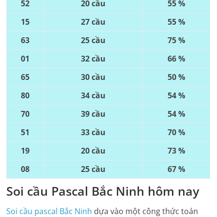
52
20 cầu
55 %
15
27 cầu
55 %
63
25 cầu
75 %
01
32 cầu
66 %
65
30 cầu
50 %
80
34 cầu
54 %
70
39 cầu
54 %
51
33 cầu
70 %
19
20 cầu
73 %
08
25 cầu
67 %
Soi cầu Pascal
Bắc Ninh
hôm nay
Soi cầu pascal
Bắc Ninh
dựa vào một công thức toán