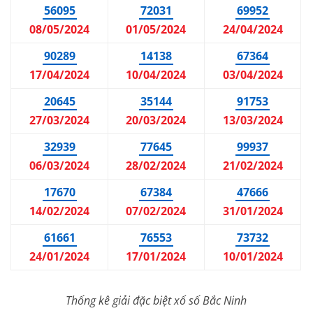
56095
72031
69952
08/05/2024
01/05/2024
24/04/2024
90289
14138
67364
17/04/2024
10/04/2024
03/04/2024
20645
35144
91753
27/03/2024
20/03/2024
13/03/2024
32939
77645
99937
06/03/2024
28/02/2024
21/02/2024
17670
67384
47666
14/02/2024
07/02/2024
31/01/2024
61661
76553
73732
24/01/2024
17/01/2024
10/01/2024
Thống kê giải đặc biệt xổ số
Bắc Ninh