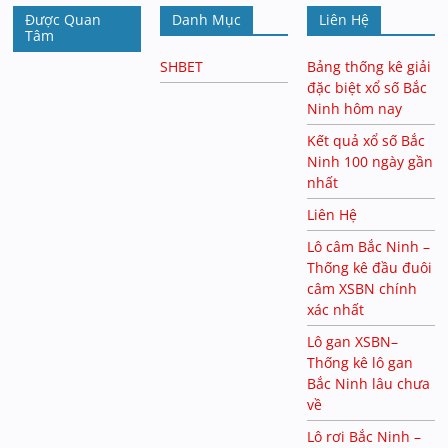
Được Quan
Danh Mục
Liên Hệ
Tâm
SHBET
Bảng thống kê giải
đặc biệt xổ số Bắc
Ninh hôm nay
Kết quả xổ số Bắc
Ninh 100 ngày gần
nhất
Liên Hệ
Lô câm Bắc Ninh –
Thống kê đầu đuôi
câm XSBN chính
xác nhất
Lô gan XSBN–
Thống kê lô gan
Bắc Ninh lâu chưa
về
Lô rơi Bắc Ninh –