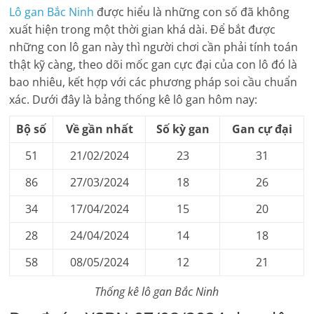
Lô gan
Bắc Ninh
được hiểu là những con số đã không
xuất hiện trong một thời gian khá dài. Để bắt được
những con lô gan này thì người chơi cần phải tính toán
thật kỹ càng, theo dõi mốc gan cực đại của con lô đó là
bao nhiêu, kết hợp với các phương pháp soi cầu chuẩn
xác. Dưới đây là bảng thống kê lô gan hôm nay:
Bộ số
Về gần nhất
Số kỳ gan
Gan cự đại
51
21/02/2024
23
31
86
27/03/2024
18
26
34
17/04/2024
15
20
28
24/04/2024
14
18
58
08/05/2024
12
21
Thống kê lô gan
Bắc Ninh