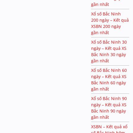
gần nhất
Xổ số Bắc Ninh
200 ngày – Kết quả
XSBN 200 ngày
gần nhất
Xổ số Bắc Ninh 30
ngày – Kết quả XS
Bắc Ninh 30 ngày
gần nhất
Xổ số Bắc Ninh 60
ngày – Kết quả XS
Bắc Ninh 60 ngày
gần nhất
Xổ số Bắc Ninh 90
ngày – Kết quả XS
Bắc Ninh 90 ngày
gần nhất
XSBN – Kết quả xổ
số Bắc Ninh hôm