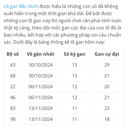
Lô gan
Bắc Ninh
được hiểu là những con số đã không
xuất hiện trong một thời gian khá dài. Để bắt được
những con lô gan này thì người chơi cần phải tính toán
thật kỹ càng, theo dõi mốc gan cực đại của con lô đó là
bao nhiêu, kết hợp với các phương pháp soi cầu chuẩn
xác. Dưới đây là bảng thống kê lô gan hôm nay:
Bộ số
Về gần nhất
Số kỳ gan
Gan cự đại
63
30/10/2024
13
29
68
30/10/2024
13
21
22
06/11/2024
12
20
46
06/11/2024
12
21
83
13/11/2024
11
23
98
13/11/2024
11
18