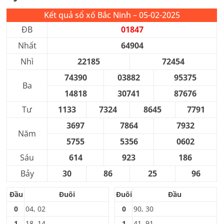
Kết quả sổ xố
Bắc Ninh
– 05-02-2025
ĐB
01847
Nhất
64904
Nhì
22185
72454
74390
03882
95375
Ba
14818
30741
87676
Tư
1133
7324
8645
7791
3697
7864
7932
Năm
5755
5356
0602
Sáu
614
923
186
Bảy
30
86
25
96
Đầu
Đuôi
Đuôi
Đầu
0
04, 02
0
90, 30
1
18, 14
1
41, 91