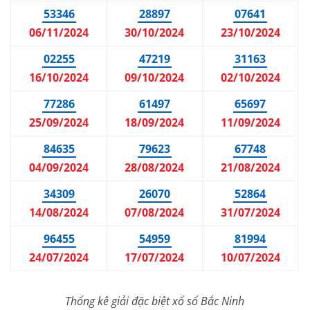
53346
28897
07641
06/11/2024
30/10/2024
23/10/2024
02255
47219
31163
16/10/2024
09/10/2024
02/10/2024
77286
61497
65697
25/09/2024
18/09/2024
11/09/2024
84635
79623
67748
04/09/2024
28/08/2024
21/08/2024
34309
26070
52864
14/08/2024
07/08/2024
31/07/2024
96455
54959
81994
24/07/2024
17/07/2024
10/07/2024
Thống kê giải đặc biệt xổ số
Bắc Ninh