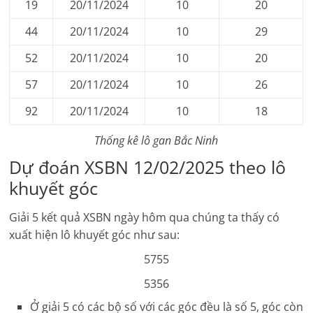
19
20/11/2024
10
20
44
20/11/2024
10
29
52
20/11/2024
10
20
57
20/11/2024
10
26
92
20/11/2024
10
18
Thống kê lô gan
Bắc Ninh
Dự đoán
XSBN
12/02/2025 theo lô
khuyết góc
Giải 5 kết quả
XSBN
ngày hôm qua chúng ta thấy có
xuất hiện lô khuyết góc như sau:
5755
5356
Ở giải 5 có các bộ số với các góc đều là số 5, góc còn