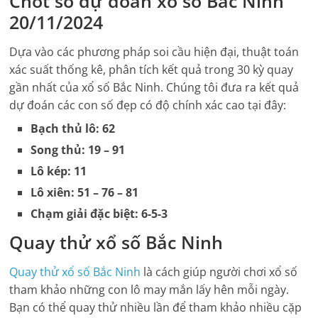
Chốt số dự đoán xổ số
Bắc Ninh
20/11/2024
Dựa vào các phương pháp soi cầu hiện đại, thuật toán
xác suất thống kê, phân tích kết quả trong 30 kỳ quay
gần nhất của xổ số
Bắc Ninh
. Chúng tôi đưa ra kết quả
dự đoán các con số đẹp có độ chính xác cao tại đây:
Bạch thủ lô: 62
Song thủ: 19 – 91
Lô kép: 11
Lô xiên: 51 – 76 – 81
Chạm giải đặc biệt: 6-5-3
Quay thử xổ số
Bắc Ninh
Quay thử xổ số
Bắc Ninh
là cách giúp người chơi xổ số
tham khảo những con lô may mắn lấy hên mỗi ngày.
Bạn có thể quay thử nhiều lần để tham khảo nhiều cặp