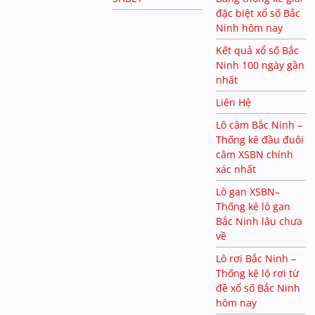
đặc biệt xổ số Bắc
Ninh hôm nay
Kết quả xổ số Bắc
Ninh 100 ngày gần
nhất
Liên Hệ
Lô câm Bắc Ninh –
Thống kê đầu đuôi
câm XSBN chính
xác nhất
Lô gan XSBN–
Thống kê lô gan
Bắc Ninh lâu chưa
về
Lô rơi Bắc Ninh –
Thống kê lô rơi từ
đề xổ số Bắc Ninh
hôm nay