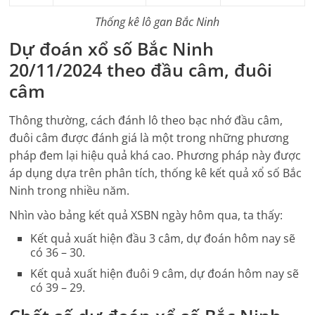
Thống kê lô gan
Bắc Ninh
Dự đoán xổ số
Bắc Ninh
20/11/2024
theo đầu câm, đuôi
câm
Thông thường, cách đánh lô theo bạc nhớ đầu câm,
đuôi câm được đánh giá là một trong những phương
pháp đem lại hiệu quả khá cao. Phương pháp này được
áp dụng dựa trên phân tích, thống kê kết quả xổ số
Bắc
Ninh
trong nhiều năm.
Nhìn vào bảng kết quả
XSBN
ngày hôm qua, ta thấy:
Kết quả xuất hiện đầu 3 câm, dự đoán hôm nay sẽ
có 36 – 30.
Kết quả xuất hiện đuôi 9 câm, dự đoán hôm nay sẽ
có 39 – 29.