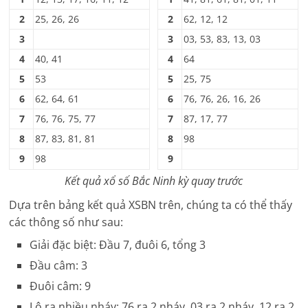
2
25, 26, 26
2
62, 12, 12
3
3
03, 53, 83, 13, 03
4
40, 41
4
64
5
53
5
25, 75
6
62, 64, 61
6
76, 76, 26, 16, 26
7
76, 76, 75, 77
7
87, 17, 77
8
87, 83, 81, 81
8
98
9
98
9
Kết quả xổ số
Bắc Ninh
kỳ quay trước
Dựa trên bảng kết quả
XSBN
trên, chúng ta có thể thấy
các thông số như sau:
Giải đặc biệt: Đầu 7, đuôi 6, tổng 3
Đầu câm: 3
Đuôi câm: 9
Lô ra nhiều nháy: 76 ra 2 nháy, 03 ra 2 nháy, 12 ra 2