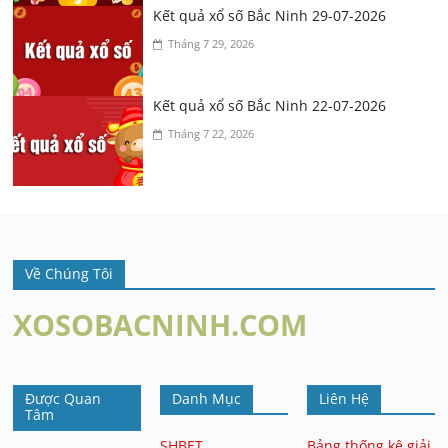
Kết quả xổ số Bắc Ninh 29-07-2026
Tháng 7 29, 2026
Kết quả xổ số Bắc Ninh 22-07-2026
Tháng 7 22, 2026
Về Chúng Tôi
XOSOBACNINH.COM
Được Quan
Danh Mục
Liên Hệ
Tâm
SHBET
Bảng thống kê giải