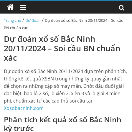
/
/
Trang chủ
Dự đoán
Dự đoán xổ số Bắc Ninh 20/11/2024 – Soi cầu
BN chuẩn xác
Dự đoán xổ số Bắc Ninh
20/11/2024 – Soi cầu BN chuẩn
xác
Dự đoán xổ số
Bắc Ninh
20/11/2024
dựa trên phân tích,
thống kê kết quả
XSBN
trong những kỳ quay gần nhất
để chọn ra những cặp số may mắn. Chốt đầu đuôi giải
đặc biệt, bao lô 2 số, lô xiên 2, xiên 3 và lô giải 8 miễn
phí, chuẩn xác từ các cao thủ soi cầu tại
Xosobacninh.com
Phân tích kết quả xổ số
Bắc Ninh
kỳ trước