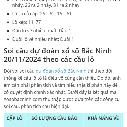
nháy, 26 ra 2 nháy, 81 ra 2 nháy
Lô ra cả cặp: 26 – 62, 16 – 61
Lô kép: 11, 77
Đầu lô về nhiều nhất: Đầu 1
Đuôi lô về nhiều nhất: Đuôi 1
Soi cầu dự đoán xổ số
Bắc Ninh
20/11/2024
theo các cầu lô
Đối với soi cầu
dự đoán xổ số
Bắc Ninh
thì theo dõi
thống kê cầu lô tô là điều vô cùng cần thiết. Do đó, anh
em cần phải phân tích và tìm hiểu thật kĩ phần này để
có quyết định chính xác nhất. Dưới đây là kết quả mà
Xosobacninh.com
thu thập được dựa trên các công cụ
soi cầu, phân tích cầu hiện đại.
CẶP LÔ
SỐ LƯỢNG CẦU BÁO
KHẢ NĂNG VỀ