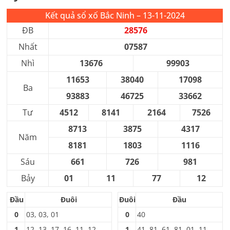
Kết quả sổ xố
Bắc Ninh
– 13-11-2024
ĐB
28576
Nhất
07587
Nhì
13676
99903
11653
38040
17098
Ba
93883
46725
33662
Tư
4512
8141
2164
7526
8713
3875
4317
Năm
8181
1803
1116
Sáu
661
726
981
Bảy
01
11
77
12
Đầu
Đuôi
Đuôi
Đầu
0
03, 03, 01
0
40
1
12, 13, 17, 16, 11, 12
1
41, 81, 61, 81, 01, 11