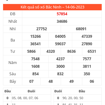
Kết quả sổ xố
Bắc Ninh
– 14-06-2023
ĐB
57854
Nhất
34686
Nhì
27752
68091
15266
04005
47339
Ba
36541
59037
27890
Tư
5866
4320
8636
6531
7548
4237
7577
Năm
1608
3000
3811
Sáu
854
832
350
Bảy
07
48
49
06
Đầu
Đuôi
Đuôi
Đầu
0
05, 08, 00, 07, 06
0
90, 20, 00, 50
1
11
1
91, 41, 31, 11