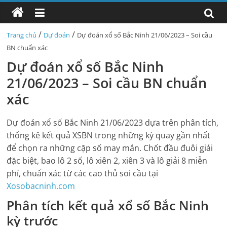
/
/
Trang chủ
Dự đoán
Dự đoán xổ số Bắc Ninh 21/06/2023 – Soi cầu
BN chuẩn xác
Dự đoán xổ số Bắc Ninh
21/06/2023 – Soi cầu BN chuẩn
xác
Dự đoán xổ số
Bắc Ninh
21/06/2023
dựa trên phân tích,
thống kê kết quả
XSBN
trong những kỳ quay gần nhất
để chọn ra những cặp số may mắn. Chốt đầu đuôi giải
đặc biệt, bao lô 2 số, lô xiên 2, xiên 3 và lô giải 8 miễn
phí, chuẩn xác từ các cao thủ soi cầu tại
Xosobacninh.com
Phân tích kết quả xổ số
Bắc Ninh
kỳ trước