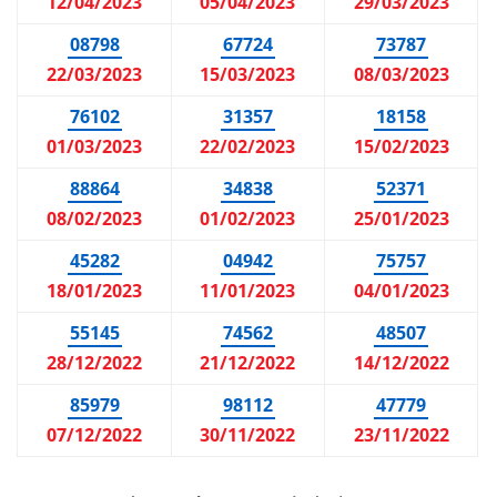
12/04/2023
05/04/2023
29/03/2023
08798
67724
73787
22/03/2023
15/03/2023
08/03/2023
76102
31357
18158
01/03/2023
22/02/2023
15/02/2023
88864
34838
52371
08/02/2023
01/02/2023
25/01/2023
45282
04942
75757
18/01/2023
11/01/2023
04/01/2023
55145
74562
48507
28/12/2022
21/12/2022
14/12/2022
85979
98112
47779
07/12/2022
30/11/2022
23/11/2022