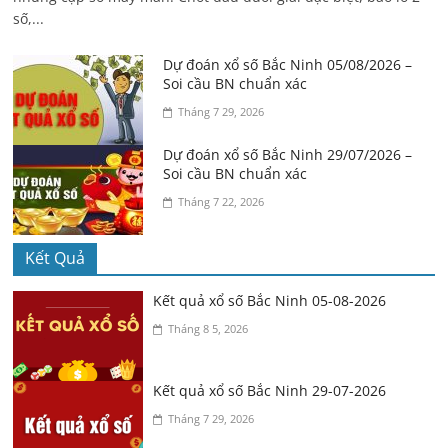
số,...
Dự đoán xổ số Bắc Ninh 05/08/2026 –
Soi cầu BN chuẩn xác
Tháng 7 29, 2026
Dự đoán xổ số Bắc Ninh 29/07/2026 –
Soi cầu BN chuẩn xác
Tháng 7 22, 2026
Kết Quả
Kết quả xổ số Bắc Ninh 05-08-2026
Tháng 8 5, 2026
Kết quả xổ số Bắc Ninh 29-07-2026
Tháng 7 29, 2026