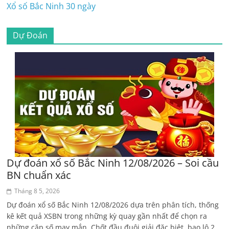
Xổ số Bắc Ninh 30 ngày
Dự Đoán
Dự đoán xổ số Bắc Ninh 12/08/2026 – Soi cầu
BN chuẩn xác
Tháng 8 5, 2026
Dự đoán xổ số Bắc Ninh 12/08/2026 dựa trên phân tích, thống
kê kết quả XSBN trong những kỳ quay gần nhất để chọn ra
những cặp số may mắn. Chốt đầu đuôi giải đặc biệt, bao lô 2