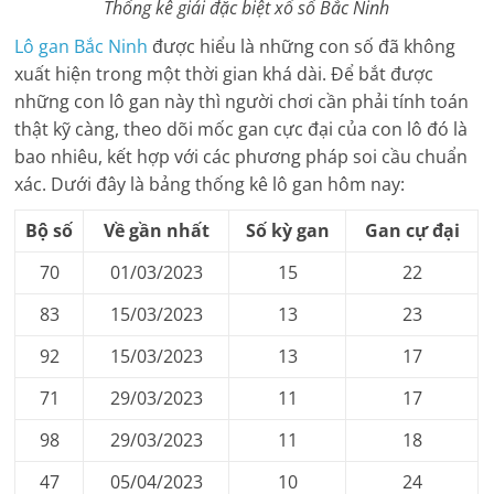
Thống kê giải đặc biệt xổ số
Bắc Ninh
Lô gan
Bắc Ninh
được hiểu là những con số đã không
xuất hiện trong một thời gian khá dài. Để bắt được
những con lô gan này thì người chơi cần phải tính toán
thật kỹ càng, theo dõi mốc gan cực đại của con lô đó là
bao nhiêu, kết hợp với các phương pháp soi cầu chuẩn
xác. Dưới đây là bảng thống kê lô gan hôm nay:
Bộ số
Về gần nhất
Số kỳ gan
Gan cự đại
70
01/03/2023
15
22
83
15/03/2023
13
23
92
15/03/2023
13
17
71
29/03/2023
11
17
98
29/03/2023
11
18
47
05/04/2023
10
24