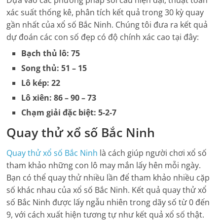
Dựa vào các phương pháp soi cầu hiện đại, thuật toán
xác suất thống kê, phân tích kết quả trong 30 kỳ quay
gần nhất của xổ số
Bắc Ninh
. Chúng tôi đưa ra kết quả
dự đoán các con số đẹp có độ chính xác cao tại đây:
Bạch thủ lô: 75
Song thủ: 51 – 15
Lô kép: 22
Lô xiên: 86 – 90 – 73
Chạm giải đặc biệt: 5-2-7
Quay thử xổ số
Bắc Ninh
Quay thử xổ số
Bắc Ninh
là cách giúp người chơi xổ số
tham khảo những con lô may mắn lấy hên mỗi ngày.
Bạn có thể quay thử nhiều lần để tham khảo nhiều cặp
số khác nhau của xổ số
Bắc Ninh
. Kết quả quay thử xổ
số
Bắc Ninh
được lấy ngẫu nhiên trong dãy số từ 0 đến
9, với cách xuất hiện tương tự như kết quả xổ số thật.