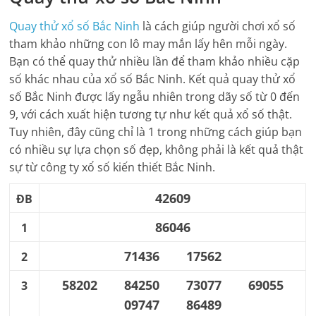
Quay thử xổ số
Bắc Ninh
là cách giúp người chơi xổ số
tham khảo những con lô may mắn lấy hên mỗi ngày.
Bạn có thể quay thử nhiều lần để tham khảo nhiều cặp
số khác nhau của xổ số
Bắc Ninh
. Kết quả quay thử xổ
số
Bắc Ninh
được lấy ngẫu nhiên trong dãy số từ 0 đến
9, với cách xuất hiện tương tự như kết quả xổ số thật.
Tuy nhiên, đây cũng chỉ là 1 trong những cách giúp bạn
có nhiều sự lựa chọn số đẹp, không phải là kết quả thật
sự từ công ty xổ số kiến thiết
Bắc Ninh
.
42609
ĐB
86046
1
71436
17562
2
58202
84250
73077
69055
3
09747
86489