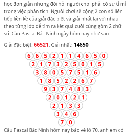
học đơn giản nhưng đòi hỏi người chơi phải có sự tỉ mỉ
trong việc phân tích. Người chơi sẽ cộng 2 con số liên
tiếp liền kề của giải đặc biệt và giải nhất lại với nhau
theo từng lớp để tìm ra kết quả cuối cùng gồm 2 chữ
số. Cầu Pascal
Bắc Ninh
ngày hôm nay như sau:
66521
14650
Giải đặc biệt:
. Giải nhất:
6
6
5
2
1
1
4
6
5
0
2
1
7
3
2
5
0
1
5
3
8
0
5
7
5
1
6
1
8
5
2
2
6
7
9
3
7
4
8
3
2
0
1
2
1
2
1
3
3
3
4
6
7
0
Cầu Pascal
Bắc Ninh
hôm nay báo về lô 70, anh em có