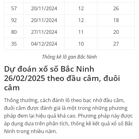
57
20/11/2024
12
26
92
20/11/2024
12
18
80
27/11/2024
11
20
35
04/12/2024
10
27
Thống kê lô gan
Bắc Ninh
Dự đoán xổ số
Bắc Ninh
26/02/2025
theo đầu câm, đuôi
câm
Thông thường, cách đánh lô theo bạc nhớ đầu câm,
đuôi câm được đánh giá là một trong những phương
pháp đem lại hiệu quả khá cao. Phương pháp này được
áp dụng dựa trên phân tích, thống kê kết quả xổ số
Bắc
Ninh
trong nhiều năm.