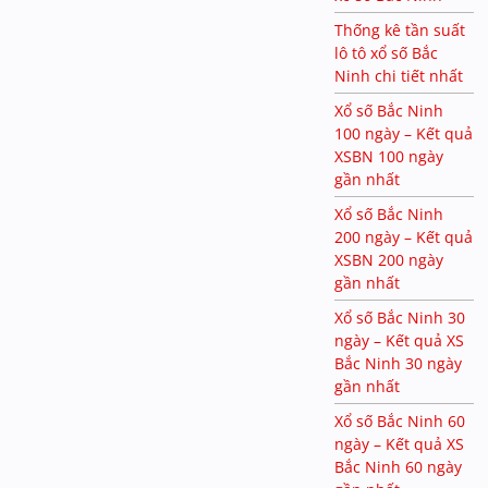
Thống kê tần suất
lô tô xổ số Bắc
Ninh chi tiết nhất
Xổ số Bắc Ninh
100 ngày – Kết quả
XSBN 100 ngày
gần nhất
Xổ số Bắc Ninh
200 ngày – Kết quả
XSBN 200 ngày
gần nhất
Xổ số Bắc Ninh 30
ngày – Kết quả XS
Bắc Ninh 30 ngày
gần nhất
Xổ số Bắc Ninh 60
ngày – Kết quả XS
Bắc Ninh 60 ngày