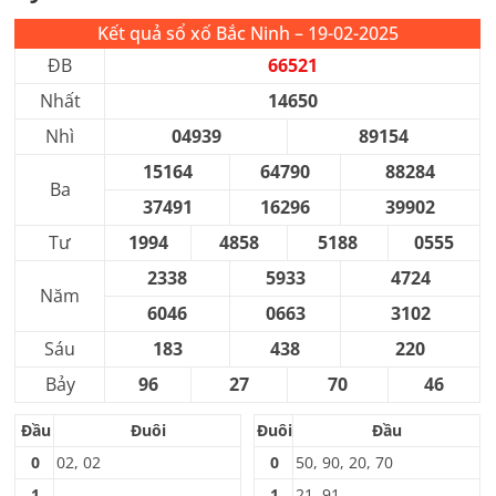
Kết quả sổ xố
Bắc Ninh
– 19-02-2025
ĐB
66521
Nhất
14650
Nhì
04939
89154
15164
64790
88284
Ba
37491
16296
39902
Tư
1994
4858
5188
0555
2338
5933
4724
Năm
6046
0663
3102
Sáu
183
438
220
Bảy
96
27
70
46
Đầu
Đuôi
Đuôi
Đầu
0
02, 02
0
50, 90, 20, 70
1
1
21, 91