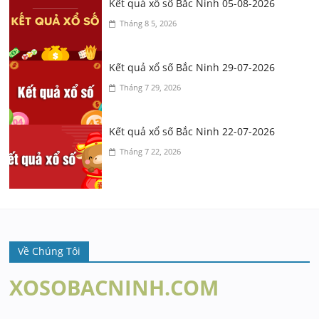
Kết quả xổ số Bắc Ninh 05-08-2026
Tháng 8 5, 2026
Kết quả xổ số Bắc Ninh 29-07-2026
Tháng 7 29, 2026
Kết quả xổ số Bắc Ninh 22-07-2026
Tháng 7 22, 2026
Về Chúng Tôi
XOSOBACNINH.COM