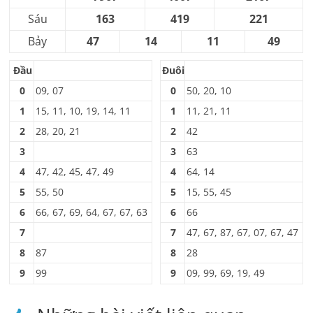
Sáu
163
419
221
Bảy
47
14
11
49
Đầu
Đuôi
0
09, 07
0
50, 20, 10
1
15, 11, 10, 19, 14, 11
1
11, 21, 11
2
28, 20, 21
2
42
3
3
63
4
47, 42, 45, 47, 49
4
64, 14
5
55, 50
5
15, 55, 45
6
66, 67, 69, 64, 67, 67, 63
6
66
7
7
47, 67, 87, 67, 07, 67, 47
8
87
8
28
9
99
9
09, 99, 69, 19, 49