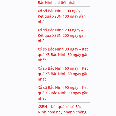
Bắc Ninh chi tiết nhất
Xổ số Bắc Ninh 100 ngày –
Kết quả XSBN 100 ngày gần
nhất
Xổ số Bắc Ninh 200 ngày –
Kết quả XSBN 200 ngày gần
nhất
Xổ số Bắc Ninh 30 ngày – Kết
quả XS Bắc Ninh 30 ngày gần
nhất
Xổ số Bắc Ninh 60 ngày – Kết
quả XS Bắc Ninh 60 ngày gần
nhất
Xổ số Bắc Ninh 90 ngày – Kết
quả XS Bắc Ninh 90 ngày gần
nhất
XSBN – Kết quả xổ số Bắc
Ninh hôm nay nhanh chóng,