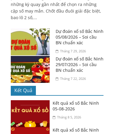
những kỳ quay gần nhất để chọn ra những
cặp số may mắn. Chốt đầu đuôi giải đặc biệt,
bao lô 2 số,...
Dự đoán xổ số Bắc Ninh
05/08/2026 – Soi cầu
BN chuẩn xác
Tháng 7 29, 2026
Dự đoán xổ số Bắc Ninh
29/07/2026 – Soi cầu
BN chuẩn xác
Tháng 7 22, 2026
Kết Quả
Kết quả xổ số Bắc Ninh
05-08-2026
Tháng 8 5, 2026
Kết quả xổ số Bắc Ninh