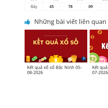
Bảy
45
78
09
Những bài viết liên quan
Kết quả xổ số Bắc Ninh 05-
Kết quả
08-2026
07-2026