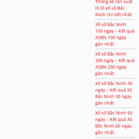
Thống kê tần suất
lô tô xổ số Bắc
Ninh chi tiết nhất
Xổ số Bắc Ninh
100 ngày – Kết quả
XSBN 100 ngày
gần nhất
Xổ số Bắc Ninh
200 ngày – Kết quả
XSBN 200 ngày
gần nhất
Xổ số Bắc Ninh 30
ngày – Kết quả XS
Bắc Ninh 30 ngày
gần nhất
Xổ số Bắc Ninh 60
ngày – Kết quả XS
Bắc Ninh 60 ngày
gần nhất