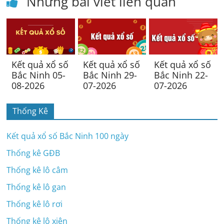
Những bài viết liên quan
Kết quả xổ số
Kết quả xổ số
Kết quả xổ số
Bắc Ninh 05-
Bắc Ninh 29-
Bắc Ninh 22-
08-2026
07-2026
07-2026
Thống Kê
Kết quả xổ số Bắc Ninh 100 ngày
Thống kê GĐB
Thống kê lô câm
Thống kê lô gan
Thống kê lô rơi
Thống kê lô xiên