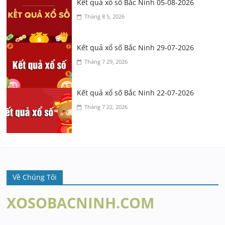
Kết quả xổ số Bắc Ninh 05-08-2026
Tháng 8 5, 2026
Kết quả xổ số Bắc Ninh 29-07-2026
Tháng 7 29, 2026
Kết quả xổ số Bắc Ninh 22-07-2026
Tháng 7 22, 2026
Về Chúng Tôi
XOSOBACNINH.COM