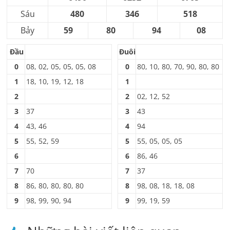
Sáu
480
346
518
Bảy
59
80
94
08
Đầu
Đuôi
0
08, 02, 05, 05, 05, 08
0
80, 10, 80, 70, 90, 80, 80
1
18, 10, 19, 12, 18
1
2
2
02, 12, 52
3
37
3
43
4
43, 46
4
94
5
55, 52, 59
5
55, 05, 05, 05
6
6
86, 46
7
70
7
37
8
86, 80, 80, 80, 80
8
98, 08, 18, 18, 08
9
98, 99, 90, 94
9
99, 19, 59