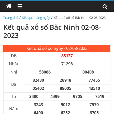
/
/
Trang chủ
Kết quả hàng ngày
Kết quả xổ số Bắc Ninh 02-08-2023
Kết quả xổ số Bắc Ninh 02-08-
2023
Kết quả sổ xố ngày - 02/08/2023
ĐB
88137
Nhất
71298
Nhì
58086
00408
82480
28918
77455
Ba
05402
88005
43510
Tư
3480
4499
9705
7519
3243
9012
7570
Năm
6490
6252
6705