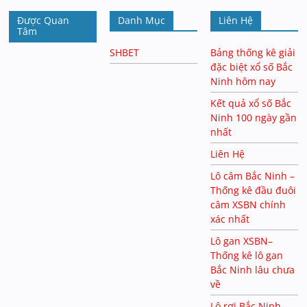
Được Quan
Danh Mục
Liên Hệ
Tâm
SHBET
Bảng thống kê giải
đặc biệt xổ số Bắc
Ninh hôm nay
Kết quả xổ số Bắc
Ninh 100 ngày gần
nhất
Liên Hệ
Lô câm Bắc Ninh –
Thống kê đầu đuôi
câm XSBN chính
xác nhất
Lô gan XSBN–
Thống kê lô gan
Bắc Ninh lâu chưa
về
Lô rơi Bắc Ninh –