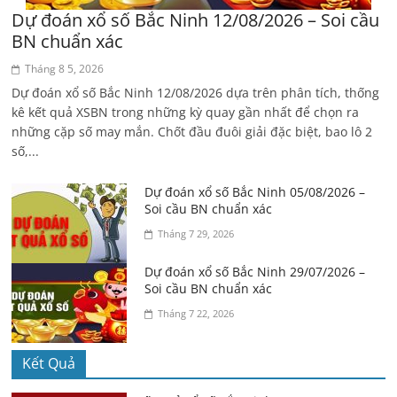
Dự đoán xổ số Bắc Ninh 12/08/2026 – Soi cầu
BN chuẩn xác
Tháng 8 5, 2026
Dự đoán xổ số Bắc Ninh 12/08/2026 dựa trên phân tích, thống
kê kết quả XSBN trong những kỳ quay gần nhất để chọn ra
những cặp số may mắn. Chốt đầu đuôi giải đặc biệt, bao lô 2
số,...
Dự đoán xổ số Bắc Ninh 05/08/2026 –
Soi cầu BN chuẩn xác
Tháng 7 29, 2026
Dự đoán xổ số Bắc Ninh 29/07/2026 –
Soi cầu BN chuẩn xác
Tháng 7 22, 2026
Kết Quả