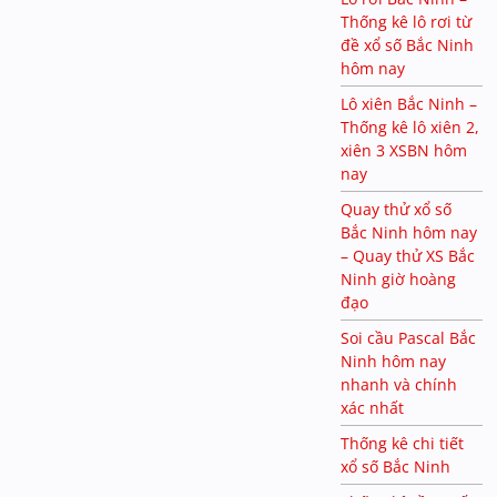
Thống kê lô rơi từ
đề xổ số Bắc Ninh
hôm nay
Lô xiên Bắc Ninh –
Thống kê lô xiên 2,
xiên 3 XSBN hôm
nay
Quay thử xổ số
Bắc Ninh hôm nay
– Quay thử XS Bắc
Ninh giờ hoàng
đạo
Soi cầu Pascal Bắc
Ninh hôm nay
nhanh và chính
xác nhất
Thống kê chi tiết
xổ số Bắc Ninh