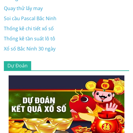
Quay thử lấy may
Soi cầu Pascal Bắc Ninh
Thống kê chi tiết xổ số
Thống kê tần suất lô tô
Xổ số Bắc Ninh 30 ngày
Dự Đoán