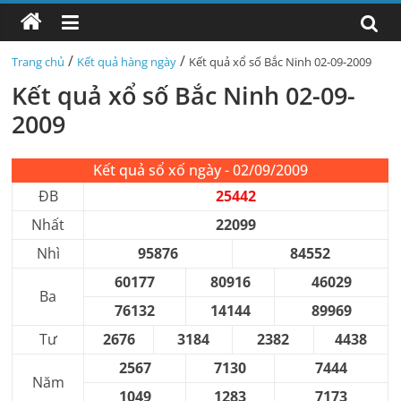
/
/
Trang chủ
Kết quả hàng ngày
Kết quả xổ số Bắc Ninh 02-09-2009
Kết quả xổ số Bắc Ninh 02-09-
2009
Kết quả sổ xố ngày - 02/09/2009
ĐB
25442
Nhất
22099
Nhì
95876
84552
60177
80916
46029
Ba
76132
14144
89969
Tư
2676
3184
2382
4438
2567
7130
7444
Năm
1049
1283
7173