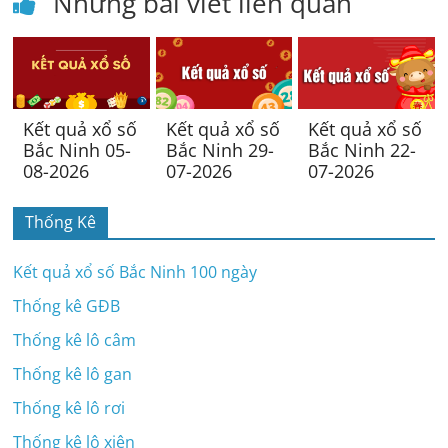
Những bài viết liên quan
Kết quả xổ số
Kết quả xổ số
Kết quả xổ số
Bắc Ninh 05-
Bắc Ninh 29-
Bắc Ninh 22-
08-2026
07-2026
07-2026
Thống Kê
Kết quả xổ số Bắc Ninh 100 ngày
Thống kê GĐB
Thống kê lô câm
Thống kê lô gan
Thống kê lô rơi
Thống kê lô xiên