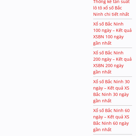
Thống kê tần suất
lô tô xổ số Bắc
Ninh chi tiết nhất
Xổ số Bắc Ninh
100 ngày – Kết quả
XSBN 100 ngày
gần nhất
Xổ số Bắc Ninh
200 ngày – Kết quả
XSBN 200 ngày
gần nhất
Xổ số Bắc Ninh 30
ngày – Kết quả XS
Bắc Ninh 30 ngày
gần nhất
Xổ số Bắc Ninh 60
ngày – Kết quả XS
Bắc Ninh 60 ngày
gần nhất