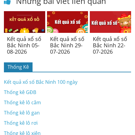
Những bài viết liên quan
Kết quả xổ số
Kết quả xổ số
Kết quả xổ số
Bắc Ninh 05-
Bắc Ninh 29-
Bắc Ninh 22-
08-2026
07-2026
07-2026
Thống Kê
Kết quả xổ số Bắc Ninh 100 ngày
Thống kê GĐB
Thống kê lô câm
Thống kê lô gan
Thống kê lô rơi
Thống kê lô xiên