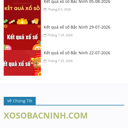
Kết quả xổ số Bắc Ninh 05-08-2026
Tháng 8 5, 2026
Kết quả xổ số Bắc Ninh 29-07-2026
Tháng 7 29, 2026
Kết quả xổ số Bắc Ninh 22-07-2026
Tháng 7 22, 2026
Về Chúng Tôi
XOSOBACNINH.COM