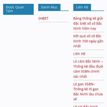
Được Quan
Danh Mục
Liên Hệ
Tâm
SHBET
Bảng thống kê giải
đặc biệt xổ số Bắc
Ninh hôm nay
Kết quả xổ số Bắc
Ninh 100 ngày gần
nhất
Liên Hệ
Lô câm Bắc Ninh –
Thống kê đầu đuôi
câm XSBN chính
xác nhất
Lô gan XSBN–
Thống kê lô gan
Bắc Ninh lâu chưa
về
Lô rơi Bắc Ninh –