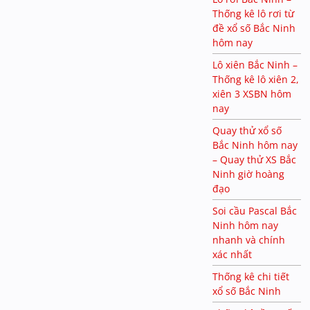
Thống kê lô rơi từ
đề xổ số Bắc Ninh
hôm nay
Lô xiên Bắc Ninh –
Thống kê lô xiên 2,
xiên 3 XSBN hôm
nay
Quay thử xổ số
Bắc Ninh hôm nay
– Quay thử XS Bắc
Ninh giờ hoàng
đạo
Soi cầu Pascal Bắc
Ninh hôm nay
nhanh và chính
xác nhất
Thống kê chi tiết
xổ số Bắc Ninh