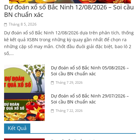
Dự đoán xổ số Bắc Ninh 12/08/2026 – Soi cầu
BN chuẩn xác
Tháng 8 5, 2026
Dự đoán xổ số Bắc Ninh 12/08/2026 dựa trên phân tích, thống
kê kết quả XSBN trong những kỳ quay gần nhất để chọn ra
những cặp số may mắn. Chốt đầu đuôi giải đặc biệt, bao lô 2
số,...
Dự đoán xổ số Bắc Ninh 05/08/2026 –
Soi cầu BN chuẩn xác
Tháng 7 29, 2026
Dự đoán xổ số Bắc Ninh 29/07/2026 –
Soi cầu BN chuẩn xác
Tháng 7 22, 2026
Kết Quả