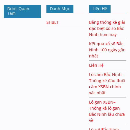
Được Quan
Danh Mục
Liên Hệ
Tâm
SHBET
Bảng thống kê giải
đặc biệt xổ số Bắc
Ninh hôm nay
Kết quả xổ số Bắc
Ninh 100 ngày gần
nhất
Liên Hệ
Lô câm Bắc Ninh –
Thống kê đầu đuôi
câm XSBN chính
xác nhất
Lô gan XSBN–
Thống kê lô gan
Bắc Ninh lâu chưa
về
Lô rơi Bắc Ninh –