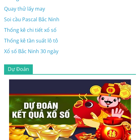
Quay thử lấy may
Soi cầu Pascal Bắc Ninh
Thống kê chi tiết xổ số
Thống kê tần suất lô tô
Xổ số Bắc Ninh 30 ngày
Dự Đoán