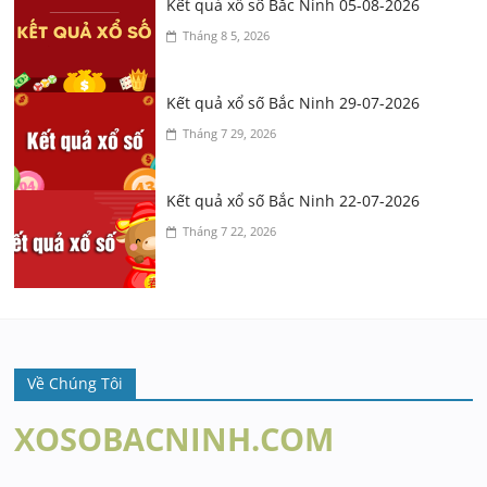
Kết quả xổ số Bắc Ninh 05-08-2026
Tháng 8 5, 2026
Kết quả xổ số Bắc Ninh 29-07-2026
Tháng 7 29, 2026
Kết quả xổ số Bắc Ninh 22-07-2026
Tháng 7 22, 2026
Về Chúng Tôi
XOSOBACNINH.COM