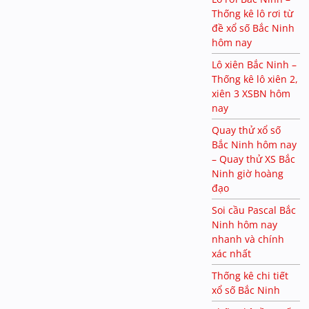
Thống kê lô rơi từ
đề xổ số Bắc Ninh
hôm nay
Lô xiên Bắc Ninh –
Thống kê lô xiên 2,
xiên 3 XSBN hôm
nay
Quay thử xổ số
Bắc Ninh hôm nay
– Quay thử XS Bắc
Ninh giờ hoàng
đạo
Soi cầu Pascal Bắc
Ninh hôm nay
nhanh và chính
xác nhất
Thống kê chi tiết
xổ số Bắc Ninh