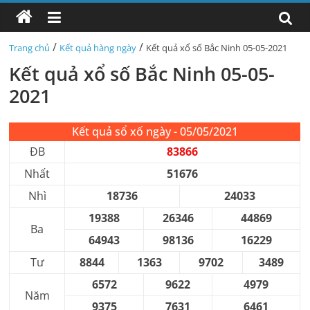
/
/
Trang chủ
Kết quả hàng ngày
Kết quả xổ số Bắc Ninh 05-05-2021
Kết quả xổ số Bắc Ninh 05-05-
2021
Kết quả sổ xố ngày - 05/05/2021
ĐB
83866
Nhất
51676
Nhì
18736
24033
19388
26346
44869
Ba
64943
98136
16229
Tư
8844
1363
9702
3489
6572
9622
4979
Năm
9375
7631
6461