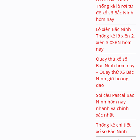
Thống kê lô rơi từ
đề xổ số Bắc Ninh
hôm nay
Lô xiên Bắc Ninh –
Thống kê lô xiên 2,
xiên 3 XSBN hôm
nay
Quay thử xổ số
Bắc Ninh hôm nay
– Quay thử XS Bắc
Ninh giờ hoàng
đạo
Soi cầu Pascal Bắc
Ninh hôm nay
nhanh và chính
xác nhất
Thống kê chi tiết
xổ số Bắc Ninh