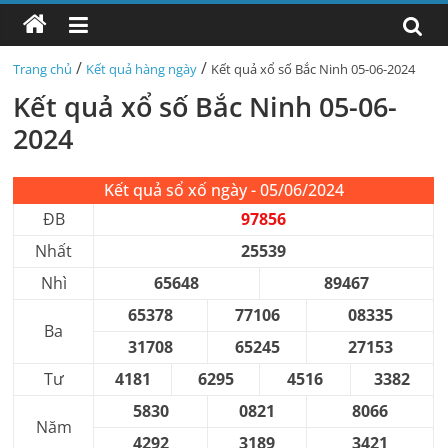
/
/
Trang chủ
Kết quả hàng ngày
Kết quả xổ số Bắc Ninh 05-06-2024
Kết quả xổ số Bắc Ninh 05-06-
2024
Kết quả sổ xố ngày - 05/06/2024
ĐB
97856
Nhất
25539
Nhì
65648
89467
65378
77106
08335
Ba
31708
65245
27153
Tư
4181
6295
4516
3382
5830
0821
8066
Năm
4292
3189
3421