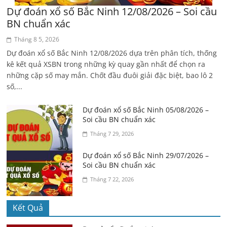
Dự đoán xổ số Bắc Ninh 12/08/2026 – Soi cầu
BN chuẩn xác
Tháng 8 5, 2026
Dự đoán xổ số Bắc Ninh 12/08/2026 dựa trên phân tích, thống
kê kết quả XSBN trong những kỳ quay gần nhất để chọn ra
những cặp số may mắn. Chốt đầu đuôi giải đặc biệt, bao lô 2
số,...
Dự đoán xổ số Bắc Ninh 05/08/2026 –
Soi cầu BN chuẩn xác
Tháng 7 29, 2026
Dự đoán xổ số Bắc Ninh 29/07/2026 –
Soi cầu BN chuẩn xác
Tháng 7 22, 2026
Kết Quả