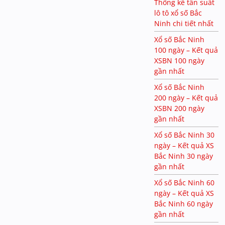
Thống kê tần suất
lô tô xổ số Bắc
Ninh chi tiết nhất
Xổ số Bắc Ninh
100 ngày – Kết quả
XSBN 100 ngày
gần nhất
Xổ số Bắc Ninh
200 ngày – Kết quả
XSBN 200 ngày
gần nhất
Xổ số Bắc Ninh 30
ngày – Kết quả XS
Bắc Ninh 30 ngày
gần nhất
Xổ số Bắc Ninh 60
ngày – Kết quả XS
Bắc Ninh 60 ngày
gần nhất