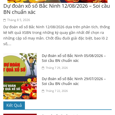
Dự đoán xổ số Bắc Ninh 12/08/2026 – Soi cầu
BN chuẩn xác
Tháng 8 5, 2026
Dự đoán xổ số Bắc Ninh 12/08/2026 dựa trên phân tích, thống
kê kết quả XSBN trong những kỳ quay gần nhất để chọn ra
những cặp số may mắn. Chốt đầu đuôi giải đặc biệt, bao lô 2
số,...
Dự đoán xổ số Bắc Ninh 05/08/2026 –
Soi cầu BN chuẩn xác
Tháng 7 29, 2026
Dự đoán xổ số Bắc Ninh 29/07/2026 –
Soi cầu BN chuẩn xác
Tháng 7 22, 2026
Kết Quả