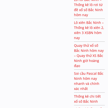
Thống kê lô rơi từ
đề xổ số Bắc Ninh
hôm nay
Lô xiên Bắc Ninh –
Thống kê lô xiên 2,
xiên 3 XSBN hôm
nay
Quay thử xổ số
Bắc Ninh hôm nay
– Quay thử XS Bắc
Ninh giờ hoàng
đạo
Soi cầu Pascal Bắc
Ninh hôm nay
nhanh và chính
xác nhất
Thống kê chi tiết
xổ số Bắc Ninh