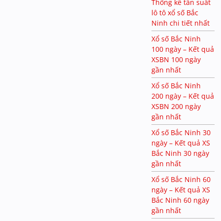
Thống kê tần suất
lô tô xổ số Bắc
Ninh chi tiết nhất
Xổ số Bắc Ninh
100 ngày – Kết quả
XSBN 100 ngày
gần nhất
Xổ số Bắc Ninh
200 ngày – Kết quả
XSBN 200 ngày
gần nhất
Xổ số Bắc Ninh 30
ngày – Kết quả XS
Bắc Ninh 30 ngày
gần nhất
Xổ số Bắc Ninh 60
ngày – Kết quả XS
Bắc Ninh 60 ngày
gần nhất