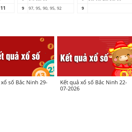
11
9
97, 95, 90, 95, 92
9
 xổ số Bắc Ninh 29-
Kết quả xổ số Bắc Ninh 22-
07-2026