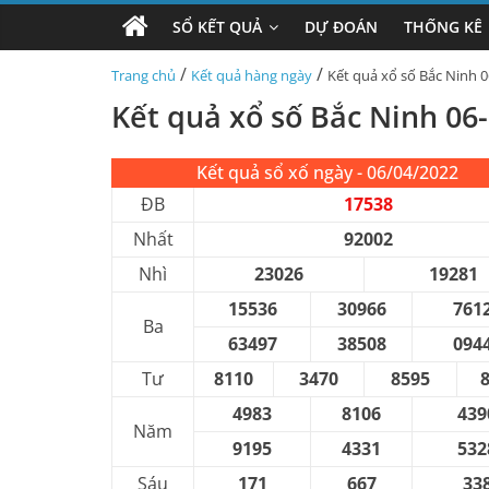
SỔ KẾT QUẢ
DỰ ĐOÁN
THỐNG KÊ
/
/
Trang chủ
Kết quả hàng ngày
Kết quả xổ số Bắc Ninh 
Kết quả xổ số Bắc Ninh 06
Kết quả sổ xố ngày - 06/04/2022
ĐB
17538
Nhất
92002
Nhì
23026
19281
15536
30966
761
Ba
63497
38508
094
Tư
8110
3470
8595
4983
8106
439
Năm
9195
4331
532
Sáu
171
667
33