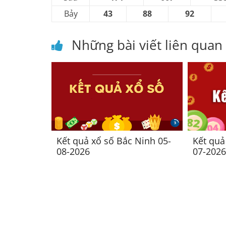
Bảy
43
88
92
Những bài viết liên quan
Kết quả xổ số Bắc Ninh 05-
Kết quả
08-2026
07-2026