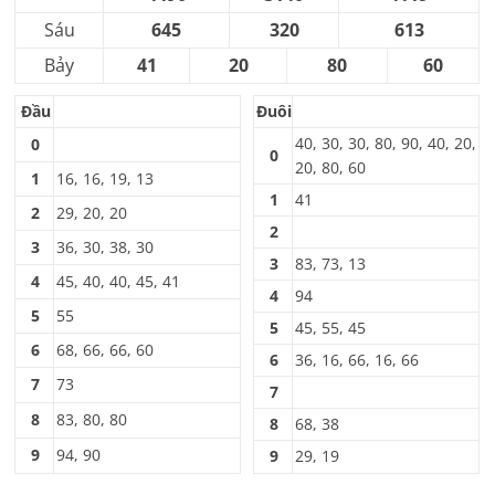
Sáu
645
320
613
Bảy
41
20
80
60
Đầu
Đuôi
40, 30, 30, 80, 90, 40, 20,
0
0
20, 80, 60
1
16, 16, 19, 13
1
41
2
29, 20, 20
2
3
36, 30, 38, 30
3
83, 73, 13
4
45, 40, 40, 45, 41
4
94
5
55
5
45, 55, 45
6
68, 66, 66, 60
6
36, 16, 66, 16, 66
7
73
7
8
83, 80, 80
8
68, 38
9
94, 90
9
29, 19