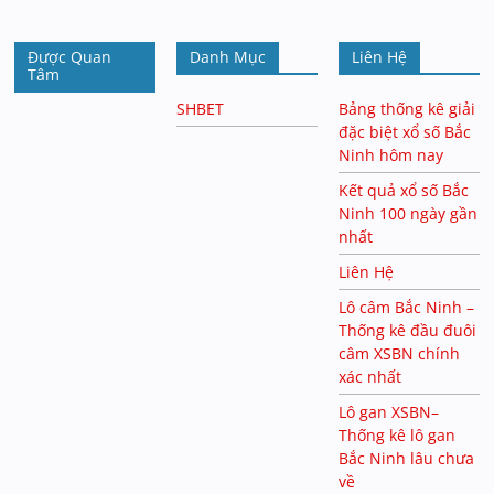
Được Quan
Danh Mục
Liên Hệ
Tâm
SHBET
Bảng thống kê giải
đặc biệt xổ số Bắc
Ninh hôm nay
Kết quả xổ số Bắc
Ninh 100 ngày gần
nhất
Liên Hệ
Lô câm Bắc Ninh –
Thống kê đầu đuôi
câm XSBN chính
xác nhất
Lô gan XSBN–
Thống kê lô gan
Bắc Ninh lâu chưa
về