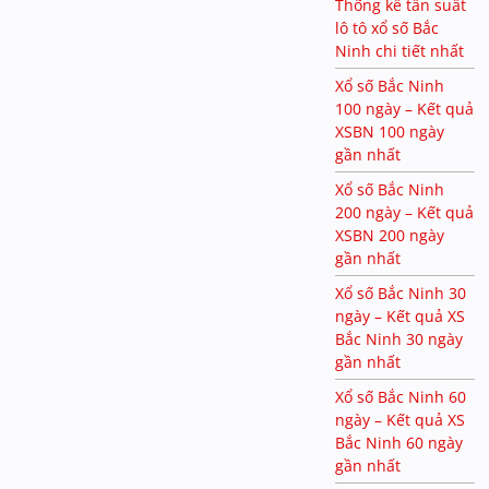
Thống kê tần suất
lô tô xổ số Bắc
Ninh chi tiết nhất
Xổ số Bắc Ninh
100 ngày – Kết quả
XSBN 100 ngày
gần nhất
Xổ số Bắc Ninh
200 ngày – Kết quả
XSBN 200 ngày
gần nhất
Xổ số Bắc Ninh 30
ngày – Kết quả XS
Bắc Ninh 30 ngày
gần nhất
Xổ số Bắc Ninh 60
ngày – Kết quả XS
Bắc Ninh 60 ngày
gần nhất