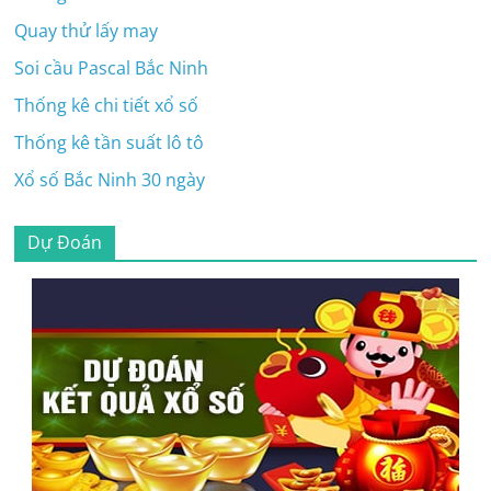
Quay thử lấy may
Soi cầu Pascal Bắc Ninh
Thống kê chi tiết xổ số
Thống kê tần suất lô tô
Xổ số Bắc Ninh 30 ngày
Dự Đoán