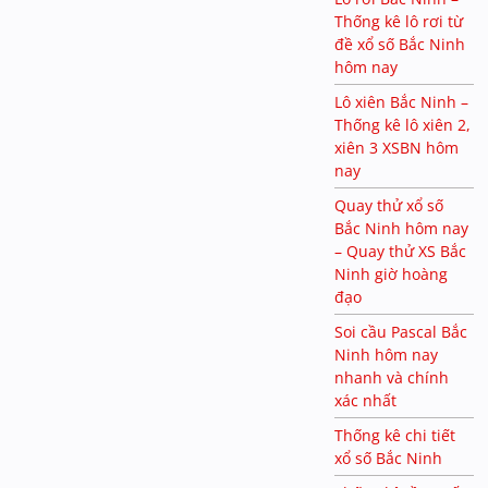
Thống kê lô rơi từ
đề xổ số Bắc Ninh
hôm nay
Lô xiên Bắc Ninh –
Thống kê lô xiên 2,
xiên 3 XSBN hôm
nay
Quay thử xổ số
Bắc Ninh hôm nay
– Quay thử XS Bắc
Ninh giờ hoàng
đạo
Soi cầu Pascal Bắc
Ninh hôm nay
nhanh và chính
xác nhất
Thống kê chi tiết
xổ số Bắc Ninh