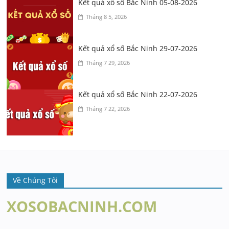
Kết quả xổ số Bắc Ninh 05-08-2026
Tháng 8 5, 2026
Kết quả xổ số Bắc Ninh 29-07-2026
Tháng 7 29, 2026
Kết quả xổ số Bắc Ninh 22-07-2026
Tháng 7 22, 2026
Về Chúng Tôi
XOSOBACNINH.COM