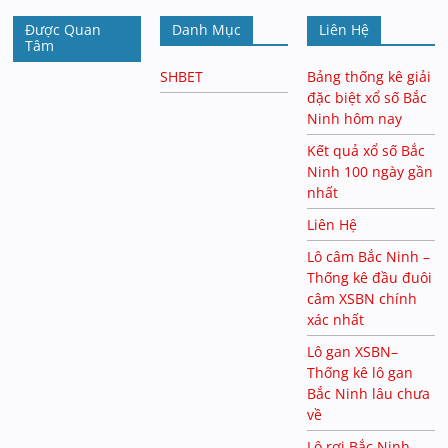
Được Quan
Danh Mục
Liên Hệ
Tâm
SHBET
Bảng thống kê giải
đặc biệt xổ số Bắc
Ninh hôm nay
Kết quả xổ số Bắc
Ninh 100 ngày gần
nhất
Liên Hệ
Lô câm Bắc Ninh –
Thống kê đầu đuôi
câm XSBN chính
xác nhất
Lô gan XSBN–
Thống kê lô gan
Bắc Ninh lâu chưa
về
Lô rơi Bắc Ninh –