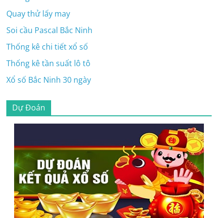
Quay thử lấy may
Soi cầu Pascal Bắc Ninh
Thống kê chi tiết xổ số
Thống kê tần suất lô tô
Xổ số Bắc Ninh 30 ngày
Dự Đoán