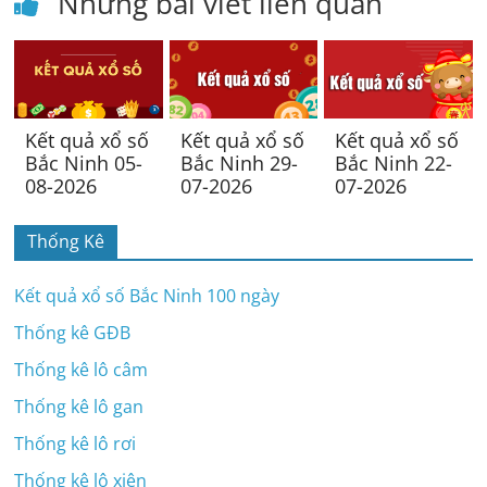
Những bài viết liên quan
Kết quả xổ số
Kết quả xổ số
Kết quả xổ số
Bắc Ninh 05-
Bắc Ninh 29-
Bắc Ninh 22-
08-2026
07-2026
07-2026
Thống Kê
Kết quả xổ số Bắc Ninh 100 ngày
Thống kê GĐB
Thống kê lô câm
Thống kê lô gan
Thống kê lô rơi
Thống kê lô xiên