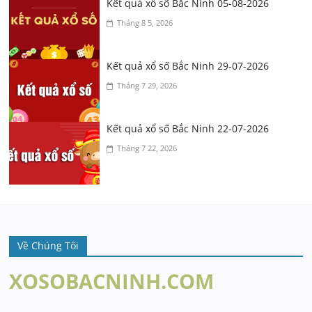
Kết quả xổ số Bắc Ninh 05-08-2026
Tháng 8 5, 2026
Kết quả xổ số Bắc Ninh 29-07-2026
Tháng 7 29, 2026
Kết quả xổ số Bắc Ninh 22-07-2026
Tháng 7 22, 2026
Về Chúng Tôi
XOSOBACNINH.COM