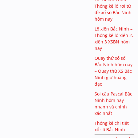
Thống kê lô rơi từ
đề xổ số Bắc Ninh
hôm nay
Lô xiên Bắc Ninh –
Thống kê lô xiên 2,
xiên 3 XSBN hôm
nay
Quay thử xổ số
Bắc Ninh hôm nay
– Quay thử XS Bắc
Ninh giờ hoàng
đạo
Soi cầu Pascal Bắc
Ninh hôm nay
nhanh và chính
xác nhất
Thống kê chi tiết
xổ số Bắc Ninh