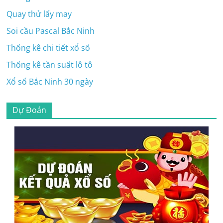
Quay thử lấy may
Soi cầu Pascal Bắc Ninh
Thống kê chi tiết xổ số
Thống kê tần suất lô tô
Xổ số Bắc Ninh 30 ngày
Dự Đoán