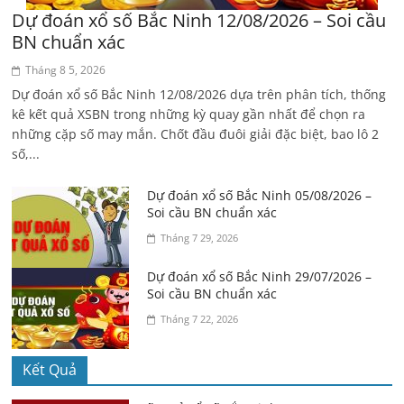
Dự đoán xổ số Bắc Ninh 12/08/2026 – Soi cầu
BN chuẩn xác
Tháng 8 5, 2026
Dự đoán xổ số Bắc Ninh 12/08/2026 dựa trên phân tích, thống
kê kết quả XSBN trong những kỳ quay gần nhất để chọn ra
những cặp số may mắn. Chốt đầu đuôi giải đặc biệt, bao lô 2
số,...
Dự đoán xổ số Bắc Ninh 05/08/2026 –
Soi cầu BN chuẩn xác
Tháng 7 29, 2026
Dự đoán xổ số Bắc Ninh 29/07/2026 –
Soi cầu BN chuẩn xác
Tháng 7 22, 2026
Kết Quả