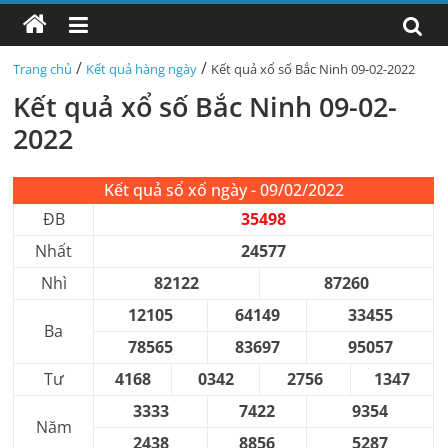
/
/
Trang chủ
Kết quả hàng ngày
Kết quả xổ số Bắc Ninh 09-02-2022
Kết quả xổ số Bắc Ninh 09-02-
2022
Kết quả sổ xố ngày - 09/02/2022
ĐB
35498
Nhất
24577
Nhì
82122
87260
12105
64149
33455
Ba
78565
83697
95057
Tư
4168
0342
2756
1347
3333
7422
9354
Năm
2438
8856
5287