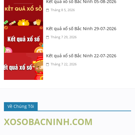
Kết quả xổ số Bắc Ninh 05-08-2026
Tháng 8 5, 2026
Kết quả xổ số Bắc Ninh 29-07-2026
Tháng 7 29, 2026
Kết quả xổ số Bắc Ninh 22-07-2026
Tháng 7 22, 2026
Về Chúng Tôi
XOSOBACNINH.COM