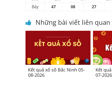
Bảy
47
08
27
Những bài viết liên quan
Kết quả xổ số Bắc Ninh 05-
Kết quả
08-2026
07-2026