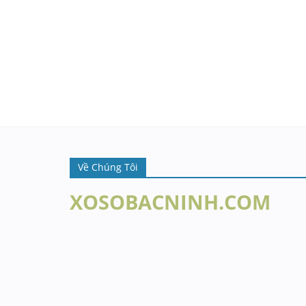
Về Chúng Tôi
XOSOBACNINH.COM