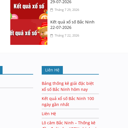
29-07-2026
Tháng 7 29, 2026
Kết quả xổ số Bắc Ninh
22-07-2026
Tháng 7 22, 2026
Liên Hệ
Bảng thống kê giải đặc biệt
xổ số Bắc Ninh hôm nay
Kết quả xổ số Bắc Ninh 100
ngày gần nhất
Liên Hệ
Lô câm Bắc Ninh – Thống kê