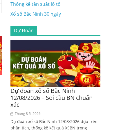
Thống kê tần suất lô tô
Xổ số Bắc Ninh 30 ngày
Dự Đoán
Dự đoán xổ số Bắc Ninh
12/08/2026 – Soi cầu BN chuẩn
xác
Tháng 8 5, 2026
Dự đoán xổ số Bắc Ninh 12/08/2026 dựa trên
phân tích, thống kê kết quả XSBN trong