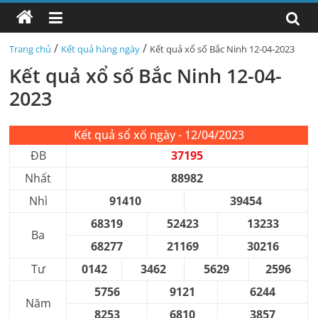
/
/
Trang chủ
Kết quả hàng ngày
Kết quả xổ số Bắc Ninh 12-04-2023
Kết quả xổ số Bắc Ninh 12-04-
2023
Kết quả sổ xố ngày - 12/04/2023
ĐB
37195
Nhất
88982
Nhì
91410
39454
68319
52423
13233
Ba
68277
21169
30216
Tư
0142
3462
5629
2596
5756
9121
6244
Năm
8253
6810
3857