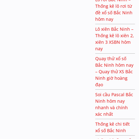
Thống kê lô rơi từ
đề xổ số Bắc Ninh
hôm nay
Lô xiên Bắc Ninh –
Thống kê lô xiên 2,
xiên 3 XSBN hôm
nay
Quay thử xổ số
Bắc Ninh hôm nay
– Quay thử XS Bắc
Ninh giờ hoàng
đạo
Soi cầu Pascal Bắc
Ninh hôm nay
nhanh và chính
xác nhất
Thống kê chi tiết
xổ số Bắc Ninh