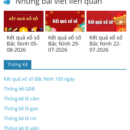
Những bài viết liên quan
Kết quả xổ số
Kết quả xổ số
Kết quả xổ số
Bắc Ninh 05-
Bắc Ninh 29-
Bắc Ninh 22-
08-2026
07-2026
07-2026
Thống Kê
Kết quả xổ số Bắc Ninh 100 ngày
Thống kê GĐB
Thống kê lô câm
Thống kê lô gan
Thống kê lô rơi
Thống kê lô xiên