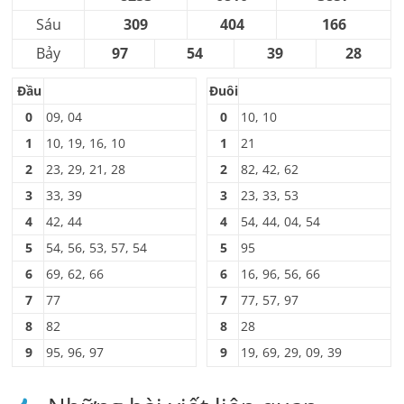
Sáu
309
404
166
Bảy
97
54
39
28
Đầu
Đuôi
0
09, 04
0
10, 10
1
10, 19, 16, 10
1
21
2
23, 29, 21, 28
2
82, 42, 62
3
33, 39
3
23, 33, 53
4
42, 44
4
54, 44, 04, 54
5
54, 56, 53, 57, 54
5
95
6
69, 62, 66
6
16, 96, 56, 66
7
77
7
77, 57, 97
8
82
8
28
9
95, 96, 97
9
19, 69, 29, 09, 39