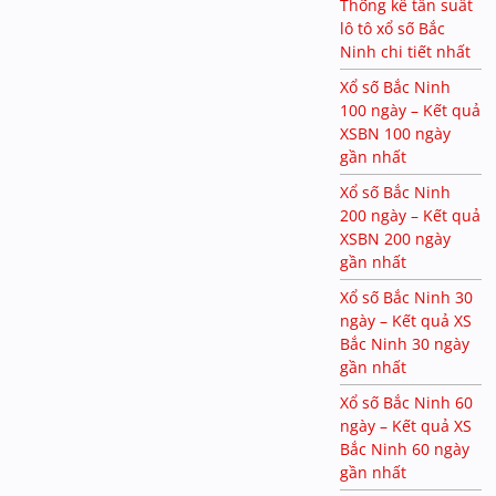
Thống kê tần suất
lô tô xổ số Bắc
Ninh chi tiết nhất
Xổ số Bắc Ninh
100 ngày – Kết quả
XSBN 100 ngày
gần nhất
Xổ số Bắc Ninh
200 ngày – Kết quả
XSBN 200 ngày
gần nhất
Xổ số Bắc Ninh 30
ngày – Kết quả XS
Bắc Ninh 30 ngày
gần nhất
Xổ số Bắc Ninh 60
ngày – Kết quả XS
Bắc Ninh 60 ngày
gần nhất