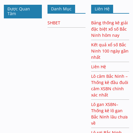
Được Quan
Danh Mục
Liên Hệ
Tâm
SHBET
Bảng thống kê giải
đặc biệt xổ số Bắc
Ninh hôm nay
Kết quả xổ số Bắc
Ninh 100 ngày gần
nhất
Liên Hệ
Lô câm Bắc Ninh –
Thống kê đầu đuôi
câm XSBN chính
xác nhất
Lô gan XSBN–
Thống kê lô gan
Bắc Ninh lâu chưa
về
Lô rơi Bắc Ninh –