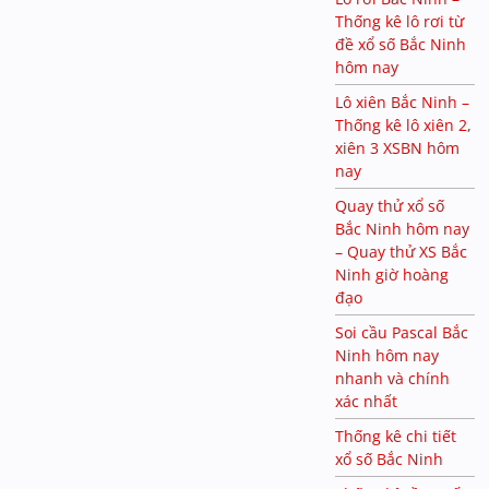
Thống kê lô rơi từ
đề xổ số Bắc Ninh
hôm nay
Lô xiên Bắc Ninh –
Thống kê lô xiên 2,
xiên 3 XSBN hôm
nay
Quay thử xổ số
Bắc Ninh hôm nay
– Quay thử XS Bắc
Ninh giờ hoàng
đạo
Soi cầu Pascal Bắc
Ninh hôm nay
nhanh và chính
xác nhất
Thống kê chi tiết
xổ số Bắc Ninh