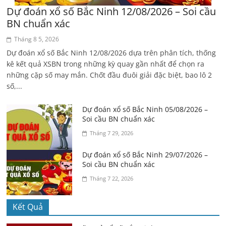
Dự đoán xổ số Bắc Ninh 12/08/2026 – Soi cầu
BN chuẩn xác
Tháng 8 5, 2026
Dự đoán xổ số Bắc Ninh 12/08/2026 dựa trên phân tích, thống
kê kết quả XSBN trong những kỳ quay gần nhất để chọn ra
những cặp số may mắn. Chốt đầu đuôi giải đặc biệt, bao lô 2
số,...
Dự đoán xổ số Bắc Ninh 05/08/2026 –
Soi cầu BN chuẩn xác
Tháng 7 29, 2026
Dự đoán xổ số Bắc Ninh 29/07/2026 –
Soi cầu BN chuẩn xác
Tháng 7 22, 2026
Kết Quả