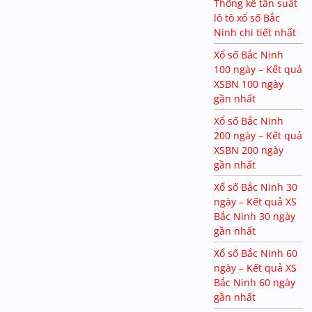
Thống kê tần suất
lô tô xổ số Bắc
Ninh chi tiết nhất
Xổ số Bắc Ninh
100 ngày – Kết quả
XSBN 100 ngày
gần nhất
Xổ số Bắc Ninh
200 ngày – Kết quả
XSBN 200 ngày
gần nhất
Xổ số Bắc Ninh 30
ngày – Kết quả XS
Bắc Ninh 30 ngày
gần nhất
Xổ số Bắc Ninh 60
ngày – Kết quả XS
Bắc Ninh 60 ngày
gần nhất