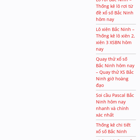
Thống kê lô rơi từ
đề xổ số Bắc Ninh
hôm nay
Lô xiên Bắc Ninh –
Thống kê lô xiên 2,
xiên 3 XSBN hôm
nay
Quay thử xổ số
Bắc Ninh hôm nay
– Quay thử XS Bắc
Ninh giờ hoàng
đạo
Soi cầu Pascal Bắc
Ninh hôm nay
nhanh và chính
xác nhất
Thống kê chi tiết
xổ số Bắc Ninh