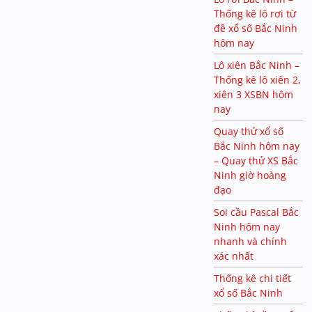
Thống kê lô rơi từ
đề xổ số Bắc Ninh
hôm nay
Lô xiên Bắc Ninh –
Thống kê lô xiên 2,
xiên 3 XSBN hôm
nay
Quay thử xổ số
Bắc Ninh hôm nay
– Quay thử XS Bắc
Ninh giờ hoàng
đạo
Soi cầu Pascal Bắc
Ninh hôm nay
nhanh và chính
xác nhất
Thống kê chi tiết
xổ số Bắc Ninh