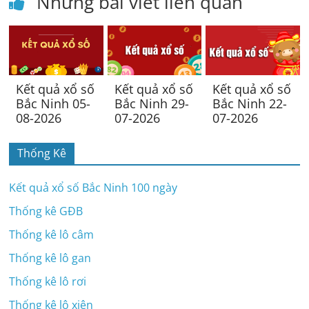
Những bài viết liên quan
Kết quả xổ số
Kết quả xổ số
Kết quả xổ số
Bắc Ninh 05-
Bắc Ninh 29-
Bắc Ninh 22-
08-2026
07-2026
07-2026
Thống Kê
Kết quả xổ số Bắc Ninh 100 ngày
Thống kê GĐB
Thống kê lô câm
Thống kê lô gan
Thống kê lô rơi
Thống kê lô xiên