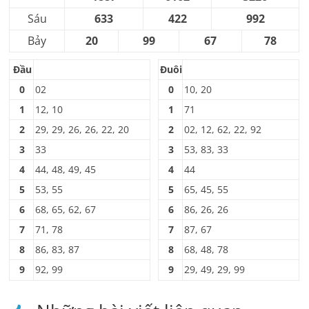
Sáu
633
422
992
Bảy
20
99
67
78
Đầu
Đuôi
0
02
0
10, 20
1
12, 10
1
71
2
29, 29, 26, 26, 22, 20
2
02, 12, 62, 22, 92
3
33
3
53, 83, 33
4
44, 48, 49, 45
4
44
5
53, 55
5
65, 45, 55
6
68, 65, 62, 67
6
86, 26, 26
7
71, 78
7
87, 67
8
86, 83, 87
8
68, 48, 78
9
92, 99
9
29, 49, 29, 99