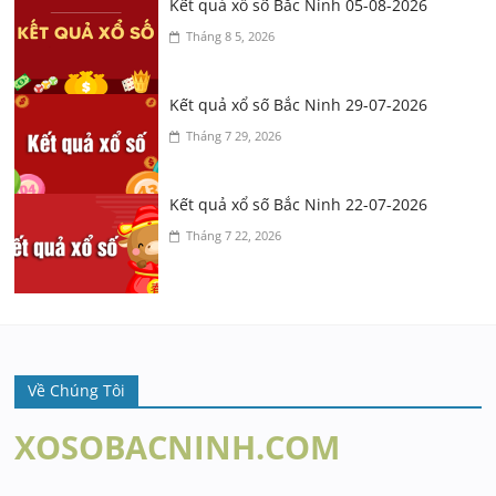
Kết quả xổ số Bắc Ninh 05-08-2026
Tháng 8 5, 2026
Kết quả xổ số Bắc Ninh 29-07-2026
Tháng 7 29, 2026
Kết quả xổ số Bắc Ninh 22-07-2026
Tháng 7 22, 2026
Về Chúng Tôi
XOSOBACNINH.COM