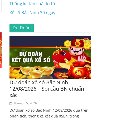
Thống kê tần suất lô tô
Xổ số Bắc Ninh 30 ngày
Dự Đoán
Dự đoán xổ số Bắc Ninh
12/08/2026 – Soi cầu BN chuẩn
xác
Tháng 8 5, 2026
Dự đoán xổ số Bắc Ninh 12/08/2026 dựa trên
phân tích, thống kê kết quả XSBN trong