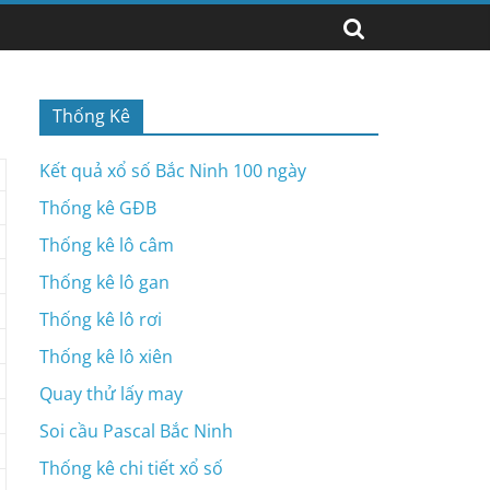
Thống Kê
Kết quả xổ số Bắc Ninh 100 ngày
Thống kê GĐB
Thống kê lô câm
Thống kê lô gan
Thống kê lô rơi
Thống kê lô xiên
Quay thử lấy may
Soi cầu Pascal Bắc Ninh
Thống kê chi tiết xổ số