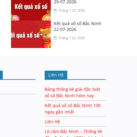
29-07-2026
Tháng 7 29, 2026
Kết quả xổ số Bắc Ninh
22-07-2026
Tháng 7 22, 2026
Liên Hệ
Bảng thống kê giải đặc biệt
xổ số Bắc Ninh hôm nay
Kết quả xổ số Bắc Ninh 100
ngày gần nhất
Liên Hệ
Lô câm Bắc Ninh – Thống kê