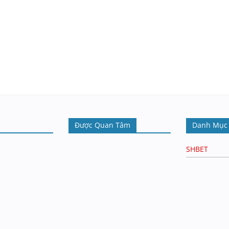
Được Quan Tâm
Danh Mục
SHBET