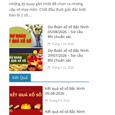
những kỳ quay gần nhất để chọn ra những
cặp số may mắn. Chốt đầu đuôi giải đặc biệt,
bao lô 2 số,...
Dự đoán xổ số Bắc Ninh
05/08/2026 – Soi cầu
BN chuẩn xác
Tháng 7 29, 2026
Dự đoán xổ số Bắc Ninh
29/07/2026 – Soi cầu
BN chuẩn xác
Tháng 7 22, 2026
Kết Quả
Kết quả xổ số Bắc Ninh
05-08-2026
Tháng 8 5, 2026
Kết quả xổ số Bắc Ninh