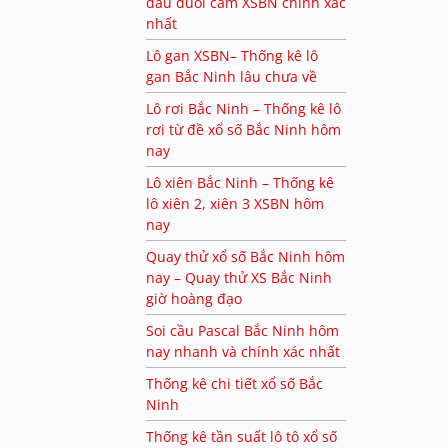
đầu đuôi câm XSBN chính xác
nhất
Lô gan XSBN– Thống kê lô
gan Bắc Ninh lâu chưa về
Lô rơi Bắc Ninh – Thống kê lô
rơi từ đề xổ số Bắc Ninh hôm
nay
Lô xiên Bắc Ninh – Thống kê
lô xiên 2, xiên 3 XSBN hôm
nay
Quay thử xổ số Bắc Ninh hôm
nay – Quay thử XS Bắc Ninh
giờ hoàng đạo
Soi cầu Pascal Bắc Ninh hôm
nay nhanh và chính xác nhất
Thống kê chi tiết xổ số Bắc
Ninh
Thống kê tần suất lô tô xổ số