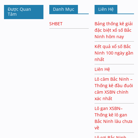
Được Quan
Danh Mục
Liên Hệ
Tâm
SHBET
Bảng thống kê giải
đặc biệt xổ số Bắc
Ninh hôm nay
Kết quả xổ số Bắc
Ninh 100 ngày gần
nhất
Liên Hệ
Lô câm Bắc Ninh –
Thống kê đầu đuôi
câm XSBN chính
xác nhất
Lô gan XSBN–
Thống kê lô gan
Bắc Ninh lâu chưa
về
Lô rơi Bắc Ninh –