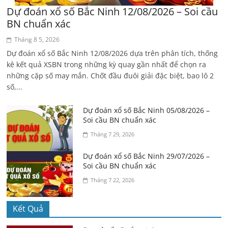
Dự đoán xổ số Bắc Ninh 12/08/2026 – Soi cầu
BN chuẩn xác
Tháng 8 5, 2026
Dự đoán xổ số Bắc Ninh 12/08/2026 dựa trên phân tích, thống
kê kết quả XSBN trong những kỳ quay gần nhất để chọn ra
những cặp số may mắn. Chốt đầu đuôi giải đặc biệt, bao lô 2
số,...
Dự đoán xổ số Bắc Ninh 05/08/2026 –
Soi cầu BN chuẩn xác
Tháng 7 29, 2026
Dự đoán xổ số Bắc Ninh 29/07/2026 –
Soi cầu BN chuẩn xác
Tháng 7 22, 2026
Kết Quả