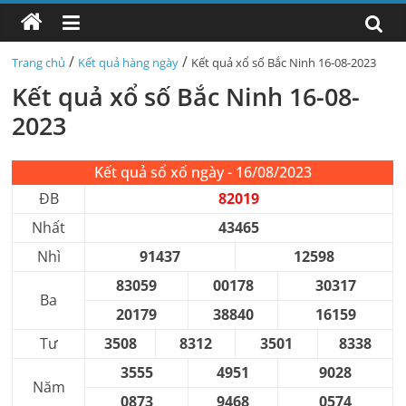
/
/
Trang chủ
Kết quả hàng ngày
Kết quả xổ số Bắc Ninh 16-08-2023
Kết quả xổ số Bắc Ninh 16-08-
2023
Kết quả sổ xố ngày - 16/08/2023
ĐB
82019
Nhất
43465
Nhì
91437
12598
83059
00178
30317
Ba
20179
38840
16159
Tư
3508
8312
3501
8338
3555
4951
9028
Năm
0873
9468
0574