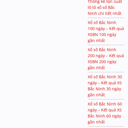
Thống kê tần suất
lô tô xổ số Bắc
Ninh chi tiết nhất
Xổ số Bắc Ninh
100 ngày – Kết quả
XSBN 100 ngày
gần nhất
Xổ số Bắc Ninh
200 ngày – Kết quả
XSBN 200 ngày
gần nhất
Xổ số Bắc Ninh 30
ngày – Kết quả XS
Bắc Ninh 30 ngày
gần nhất
Xổ số Bắc Ninh 60
ngày – Kết quả XS
Bắc Ninh 60 ngày
gần nhất