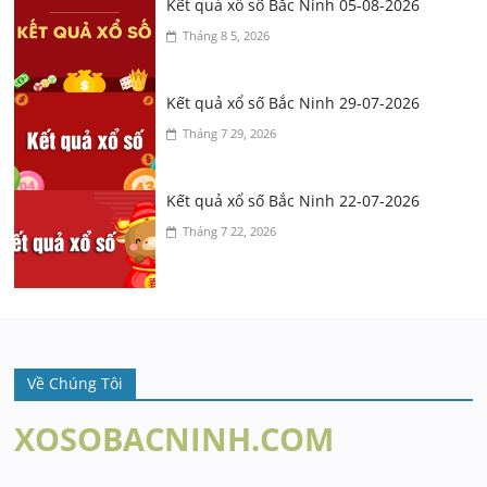
Kết quả xổ số Bắc Ninh 05-08-2026
Tháng 8 5, 2026
Kết quả xổ số Bắc Ninh 29-07-2026
Tháng 7 29, 2026
Kết quả xổ số Bắc Ninh 22-07-2026
Tháng 7 22, 2026
Về Chúng Tôi
XOSOBACNINH.COM