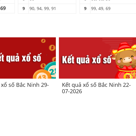
69
9
90, 94, 99, 91
9
99, 49, 69
 xổ số Bắc Ninh 29-
Kết quả xổ số Bắc Ninh 22-
07-2026