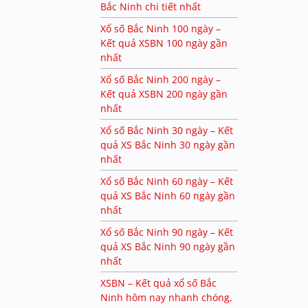
Bắc Ninh chi tiết nhất
Xổ số Bắc Ninh 100 ngày –
Kết quả XSBN 100 ngày gần
nhất
Xổ số Bắc Ninh 200 ngày –
Kết quả XSBN 200 ngày gần
nhất
Xổ số Bắc Ninh 30 ngày – Kết
quả XS Bắc Ninh 30 ngày gần
nhất
Xổ số Bắc Ninh 60 ngày – Kết
quả XS Bắc Ninh 60 ngày gần
nhất
Xổ số Bắc Ninh 90 ngày – Kết
quả XS Bắc Ninh 90 ngày gần
nhất
XSBN – Kết quả xổ số Bắc
Ninh hôm nay nhanh chóng,