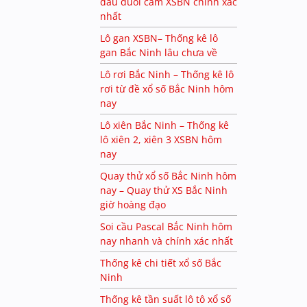
đầu đuôi câm XSBN chính xác
nhất
Lô gan XSBN– Thống kê lô
gan Bắc Ninh lâu chưa về
Lô rơi Bắc Ninh – Thống kê lô
rơi từ đề xổ số Bắc Ninh hôm
nay
Lô xiên Bắc Ninh – Thống kê
lô xiên 2, xiên 3 XSBN hôm
nay
Quay thử xổ số Bắc Ninh hôm
nay – Quay thử XS Bắc Ninh
giờ hoàng đạo
Soi cầu Pascal Bắc Ninh hôm
nay nhanh và chính xác nhất
Thống kê chi tiết xổ số Bắc
Ninh
Thống kê tần suất lô tô xổ số