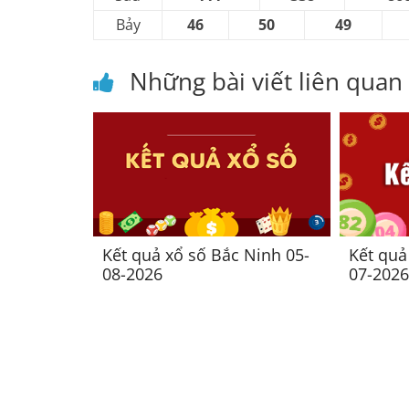
Bảy
46
50
49
Những bài viết liên quan
Kết quả xổ số Bắc Ninh 05-
Kết quả
08-2026
07-2026