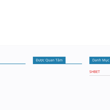
Được Quan Tâm
Danh Mục
SHBET