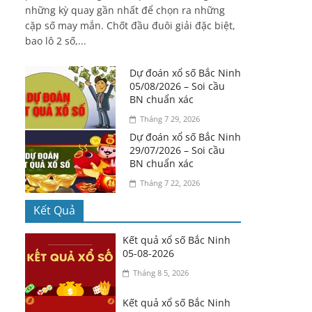
những kỳ quay gần nhất để chọn ra những
cặp số may mắn. Chốt đầu đuôi giải đặc biệt,
bao lô 2 số,...
Dự đoán xổ số Bắc Ninh
05/08/2026 – Soi cầu
BN chuẩn xác
Tháng 7 29, 2026
Dự đoán xổ số Bắc Ninh
29/07/2026 – Soi cầu
BN chuẩn xác
Tháng 7 22, 2026
Kết Quả
Kết quả xổ số Bắc Ninh
05-08-2026
Tháng 8 5, 2026
Kết quả xổ số Bắc Ninh