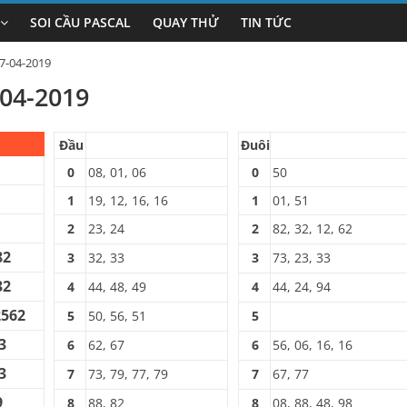
SOI CẦU PASCAL
QUAY THỬ
TIN TỨC
17-04-2019
-04-2019
Đầu
Đuôi
0
08, 01, 06
0
50
1
19, 12, 16, 16
1
01, 51
2
23, 24
2
82, 32, 12, 62
82
3
32, 33
3
73, 23, 33
32
4
44, 48, 49
4
44, 24, 94
2562
5
50, 56, 51
5
3
6
62, 67
6
56, 06, 16, 16
3
7
73, 79, 77, 79
7
67, 77
9
8
88, 82
8
08, 88, 48, 98