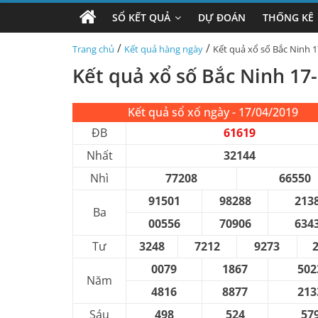
SỔ KẾT QUẢ
DỰ ĐOÁN
THỐNG KÊ
/
/
Trang chủ
Kết quả hàng ngày
Kết quả xổ số Bắc Ninh 
Kết quả xổ số Bắc Ninh 17
Kết quả sổ xố ngày - 17/04/2019
ĐB
61619
Nhất
32144
Nhì
77208
66550
91501
98288
213
Ba
00556
70906
634
Tư
3248
7212
9273
0079
1867
502
Năm
4816
8877
213
Sáu
498
524
57