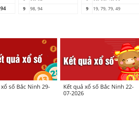
94
9
98, 94
9
19, 79, 79, 49
 xổ số Bắc Ninh 29-
Kết quả xổ số Bắc Ninh 22-
07-2026