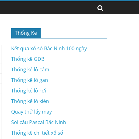
Thống Kê
Kết quả xổ số Bắc Ninh 100 ngày
Thống kê GĐB
Thống kê lô câm
Thống kê lô gan
Thống kê lô rơi
Thống kê lô xiên
Quay thử lấy may
Soi cầu Pascal Bắc Ninh
Thống kê chi tiết xổ số