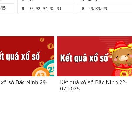
45
9
97, 92, 94, 92, 91
9
49, 39, 29
 xổ số Bắc Ninh 29-
Kết quả xổ số Bắc Ninh 22-
07-2026