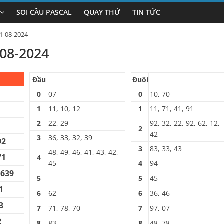
SOI CẦU PASCAL
QUAY THỬ
TIN TỨC
21-08-2024
-08-2024
Đầu
Đuôi
0
07
0
10, 70
1
11, 10, 12
1
11, 71, 41, 91
2
22, 29
92, 32, 22, 92, 62, 12,
2
42
3
36, 33, 32, 39
92
3
83, 33, 43
48, 49, 46, 41, 43, 42,
71
4
45
4
94
6639
5
5
45
1
6
62
6
36, 46
3
7
71, 78, 70
7
97, 07
2
8
83
8
48, 78