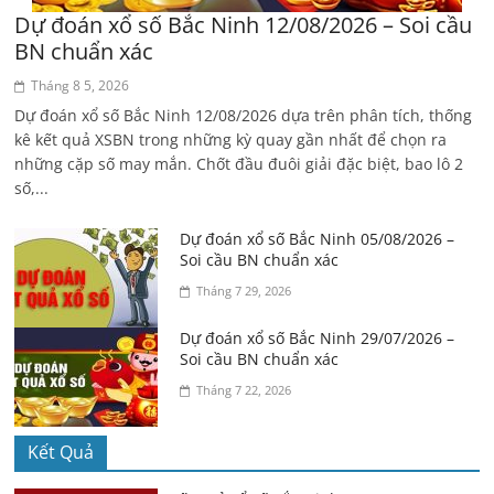
Dự đoán xổ số Bắc Ninh 12/08/2026 – Soi cầu
BN chuẩn xác
Tháng 8 5, 2026
Dự đoán xổ số Bắc Ninh 12/08/2026 dựa trên phân tích, thống
kê kết quả XSBN trong những kỳ quay gần nhất để chọn ra
những cặp số may mắn. Chốt đầu đuôi giải đặc biệt, bao lô 2
số,...
Dự đoán xổ số Bắc Ninh 05/08/2026 –
Soi cầu BN chuẩn xác
Tháng 7 29, 2026
Dự đoán xổ số Bắc Ninh 29/07/2026 –
Soi cầu BN chuẩn xác
Tháng 7 22, 2026
Kết Quả