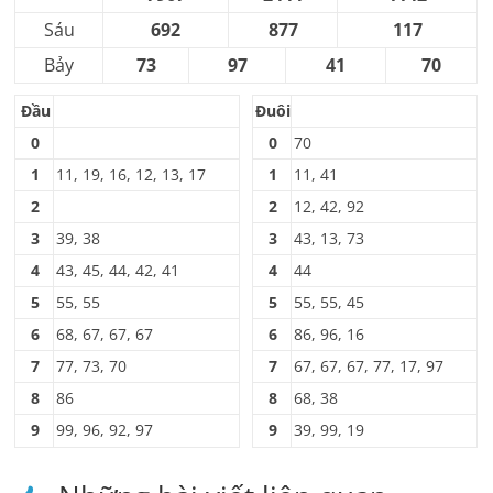
Sáu
692
877
117
Bảy
73
97
41
70
Đầu
Đuôi
0
0
70
1
11, 19, 16, 12, 13, 17
1
11, 41
2
2
12, 42, 92
3
39, 38
3
43, 13, 73
4
43, 45, 44, 42, 41
4
44
5
55, 55
5
55, 55, 45
6
68, 67, 67, 67
6
86, 96, 16
7
77, 73, 70
7
67, 67, 67, 77, 17, 97
8
86
8
68, 38
9
99, 96, 92, 97
9
39, 99, 19