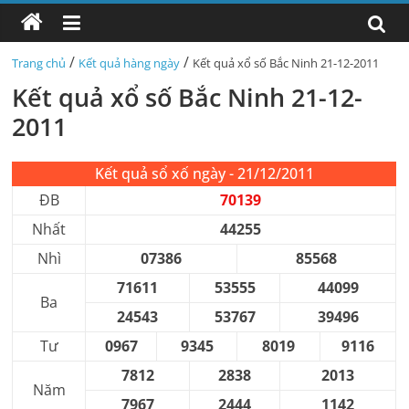
/
/
Trang chủ
Kết quả hàng ngày
Kết quả xổ số Bắc Ninh 21-12-2011
Kết quả xổ số Bắc Ninh 21-12-
2011
Kết quả sổ xố ngày - 21/12/2011
ĐB
70139
Nhất
44255
Nhì
07386
85568
71611
53555
44099
Ba
24543
53767
39496
Tư
0967
9345
8019
9116
7812
2838
2013
Năm
7967
2444
1142