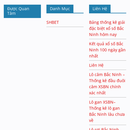
Được Quan
Danh Mục
Liên Hệ
Tâm
SHBET
Bảng thống kê giải
đặc biệt xổ số Bắc
Ninh hôm nay
Kết quả xổ số Bắc
Ninh 100 ngày gần
nhất
Liên Hệ
Lô câm Bắc Ninh –
Thống kê đầu đuôi
câm XSBN chính
xác nhất
Lô gan XSBN–
Thống kê lô gan
Bắc Ninh lâu chưa
về
Lô rơi Bắc Ninh –