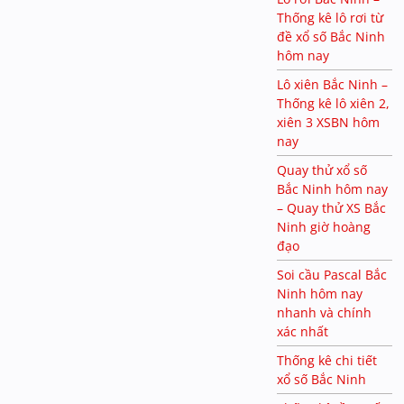
Thống kê lô rơi từ
đề xổ số Bắc Ninh
hôm nay
Lô xiên Bắc Ninh –
Thống kê lô xiên 2,
xiên 3 XSBN hôm
nay
Quay thử xổ số
Bắc Ninh hôm nay
– Quay thử XS Bắc
Ninh giờ hoàng
đạo
Soi cầu Pascal Bắc
Ninh hôm nay
nhanh và chính
xác nhất
Thống kê chi tiết
xổ số Bắc Ninh