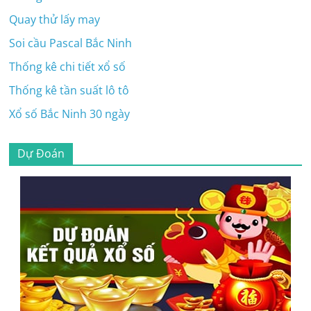
Quay thử lấy may
Soi cầu Pascal Bắc Ninh
Thống kê chi tiết xổ số
Thống kê tần suất lô tô
Xổ số Bắc Ninh 30 ngày
Dự Đoán