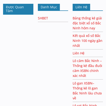
Được Quan
Danh Mục
Liên Hệ
Tâm
SHBET
Bảng thống kê giải
đặc biệt xổ số Bắc
Ninh hôm nay
Kết quả xổ số Bắc
Ninh 100 ngày gần
nhất
Liên Hệ
Lô câm Bắc Ninh –
Thống kê đầu đuôi
câm XSBN chính
xác nhất
Lô gan XSBN–
Thống kê lô gan
Bắc Ninh lâu chưa
về
Lô rơi Bắc Ninh –