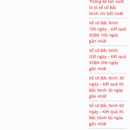
Thống kê tần suất
lô tô xổ số Bắc
Ninh chi tiết nhất
Xổ số Bắc Ninh
100 ngày – Kết quả
XSBN 100 ngày
gần nhất
Xổ số Bắc Ninh
200 ngày – Kết quả
XSBN 200 ngày
gần nhất
Xổ số Bắc Ninh 30
ngày – Kết quả XS
Bắc Ninh 30 ngày
gần nhất
Xổ số Bắc Ninh 60
ngày – Kết quả XS
Bắc Ninh 60 ngày
gần nhất