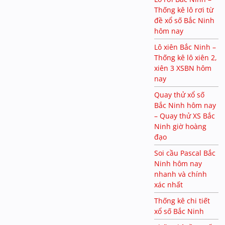
Thống kê lô rơi từ
đề xổ số Bắc Ninh
hôm nay
Lô xiên Bắc Ninh –
Thống kê lô xiên 2,
xiên 3 XSBN hôm
nay
Quay thử xổ số
Bắc Ninh hôm nay
– Quay thử XS Bắc
Ninh giờ hoàng
đạo
Soi cầu Pascal Bắc
Ninh hôm nay
nhanh và chính
xác nhất
Thống kê chi tiết
xổ số Bắc Ninh