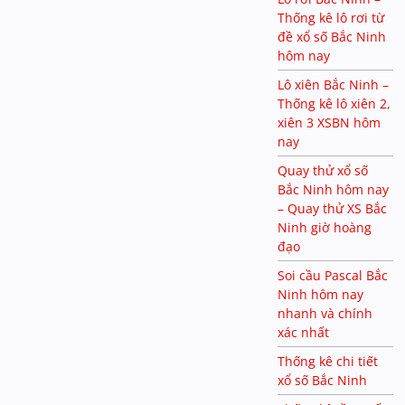
Thống kê lô rơi từ
đề xổ số Bắc Ninh
hôm nay
Lô xiên Bắc Ninh –
Thống kê lô xiên 2,
xiên 3 XSBN hôm
nay
Quay thử xổ số
Bắc Ninh hôm nay
– Quay thử XS Bắc
Ninh giờ hoàng
đạo
Soi cầu Pascal Bắc
Ninh hôm nay
nhanh và chính
xác nhất
Thống kê chi tiết
xổ số Bắc Ninh