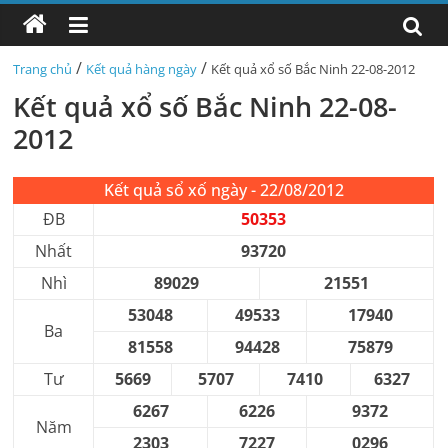
/
/
Trang chủ
Kết quả hàng ngày
Kết quả xổ số Bắc Ninh 22-08-2012
Kết quả xổ số Bắc Ninh 22-08-
2012
Kết quả sổ xố ngày - 22/08/2012
ĐB
50353
Nhất
93720
Nhì
89029
21551
53048
49533
17940
Ba
81558
94428
75879
Tư
5669
5707
7410
6327
6267
6226
9372
Năm
2303
7227
0296