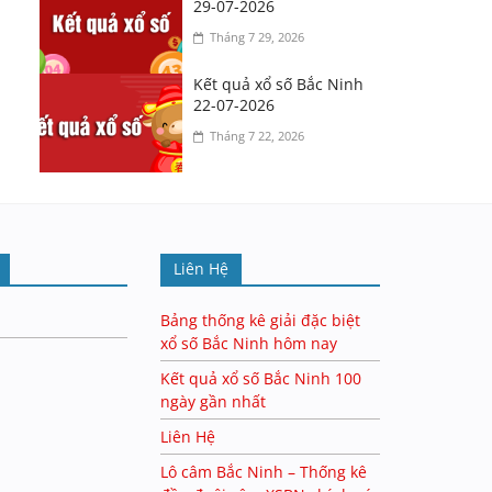
29-07-2026
Tháng 7 29, 2026
Kết quả xổ số Bắc Ninh
22-07-2026
Tháng 7 22, 2026
Liên Hệ
Bảng thống kê giải đặc biệt
xổ số Bắc Ninh hôm nay
Kết quả xổ số Bắc Ninh 100
ngày gần nhất
Liên Hệ
Lô câm Bắc Ninh – Thống kê