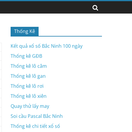
Thống Kê
Kết quả xổ số Bắc Ninh 100 ngày
Thống kê GĐB
Thống kê lô câm
Thống kê lô gan
Thống kê lô rơi
Thống kê lô xiên
Quay thử lấy may
Soi cầu Pascal Bắc Ninh
Thống kê chi tiết xổ số