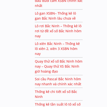
đầu đuôi câm XSBN chính xác
nhất
Lô gan XSBN– Thống kê lô
gan Bắc Ninh lâu chưa về
Lô rơi Bắc Ninh – Thống kê lô
rơi từ đề xổ số Bắc Ninh hôm
nay
Lô xiên Bắc Ninh – Thống kê
lô xiên 2, xiên 3 XSBN hôm
nay
Quay thử xổ số Bắc Ninh hôm
nay – Quay thử XS Bắc Ninh
giờ hoàng đạo
Soi cầu Pascal Bắc Ninh hôm
nay nhanh và chính xác nhất
Thống kê chi tiết xổ số Bắc
Ninh
Thống kê tần suất lô tô xổ số