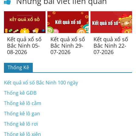
Những bài viết liên quan
Kết quả xổ số
Kết quả xổ số
Kết quả xổ số
Bắc Ninh 05-
Bắc Ninh 29-
Bắc Ninh 22-
08-2026
07-2026
07-2026
Thống Kê
Kết quả xổ số Bắc Ninh 100 ngày
Thống kê GĐB
Thống kê lô câm
Thống kê lô gan
Thống kê lô rơi
Thống kê lô xiên