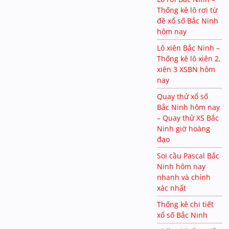
Thống kê lô rơi từ
đề xổ số Bắc Ninh
hôm nay
Lô xiên Bắc Ninh –
Thống kê lô xiên 2,
xiên 3 XSBN hôm
nay
Quay thử xổ số
Bắc Ninh hôm nay
– Quay thử XS Bắc
Ninh giờ hoàng
đạo
Soi cầu Pascal Bắc
Ninh hôm nay
nhanh và chính
xác nhất
Thống kê chi tiết
xổ số Bắc Ninh